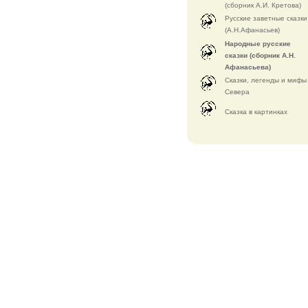
(сборник А.И. Кретова)
Русские заветные сказки
(А.Н.Афанасьев)
Народные русские
сказки (сборник А.Н.
Афанасьева)
Сказки, легенды и мифы
Севера
Cказка в картинках