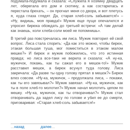
подумала-подумала и сказала: «Служила я хозяину двадцать
лет, оберегала его дом и скотину, а как состарилась и
перестала брехать, – он прогнал меня со двора, и вот плетусь
я, куда глаза глядят. Да, старая хлеб-соль забывается!» –
«Ну, видишь, моя правда!» Мужик еще пуще опечалился и
упросил бирюка обождать до третьей встречи: «А там делай
как знаешь, коли хлеба-соли моей не попомнишь».
В третий раз повстречалась им лиса. Мужик повторил ей свой
вопрос. Лиса стала спорить: «Да как это можно, чтобы бирюк,
этакая большая туша, мог поместиться в этаком малом
мешке?» И бирюк и мужик побожились, что это истинная
правда; но лиса все-таки не верила и сказала: «А ну-ка,
мужичок, покажь, как ты сажал его в мешок-то!» Мужик
расставил мешок, а бирюк всунул туда голову. Лиса
закричала: «Да разве ты одну голову прятал в мешок?» Бирюк
влез совсем. «Ну-ка, мужичок, – продолжала лиса, – покажи,
как ты его завязывал?» Мужик завязал. «Ну-ка, мужичок, как
ты в поле хлеб-то молотил?» Мужик начал молотить цепом по
мешку. «Ну-ка, мужичок, как ты отворачивал?» Мужик стал
отворачивать да задел лису по голове и убил ее до смерти,
приговаривая: «Старая хлеб-соль забывается!»
...
назад
далее
...