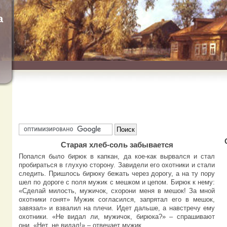
а
Старая хлеб-соль забывается
Попался было бирюк в капкан, да кое-как вырвался и стал
пробираться в глухую сторону. Завидели его охотники и стали
следить. Пришлось бирюку бежать через дорогу, а на ту пору
шел по дороге с поля мужик с мешком и цепом. Бирюк к нему:
«Сделай милость, мужичок, схорони меня в мешок! За мной
охотники гонят» Мужик согласился, запрятал его в мешок,
завязал» и взвалил на плечи. Идет дальше, а навстречу ему
охотники. «Не видал ли, мужичок, бирюка?» – спрашивают
они. «Нет, не видал!» – отвечает мужик.