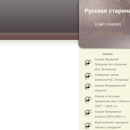
Русская старин
(
сайт сказок
)
Сказки
Сказки Пермской
Губернии (из сборника
Д.К. Зеленина)
Северные сказки
(сборник Н.Е. Ончукова)
Сказки Владимирской
области
Сказки и легенды
пушкинских мест (Записи
1927 – 1929 гг.)
Сказки Куприянихи
(записи 1925-1942 гг.)
Воронежские народные
сказки и предания