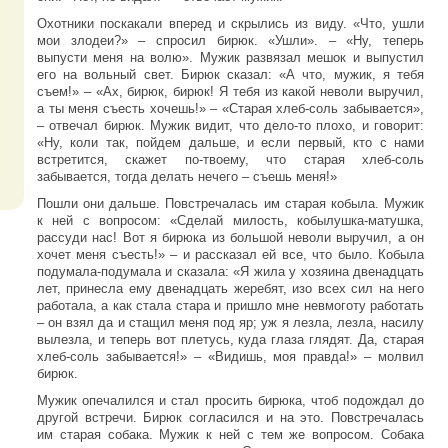
Охотники поскакали вперед и скрылись из виду. «Что, ушли
мои злодеи?» – спросил бирюк. «Ушли». – «Ну, теперь
выпусти меня на волю». Мужик развязал мешок и выпустил
его на вольный свет. Бирюк сказал: «А что, мужик, я тебя
съем!» – «Ах, бирюк, бирюк! Я тебя из какой неволи выручил,
а ты меня съесть хочешь!» – «Старая хлеб-соль забывается»,
– отвечал бирюк. Мужик видит, что дело-то плохо, и говорит:
«Ну, коли так, пойдем дальше, и если первый, кто с нами
встретится, скажет по-твоему, что старая хлеб-соль
забывается, тогда делать нечего – съешь меня!»
Пошли они дальше. Повстречалась им старая кобыла. Мужик
к ней с вопросом: «Сделай милость, кобылушка-матушка,
рассуди нас! Вот я бирюка из большой неволи выручил, а он
хочет меня съесть!» – и рассказал ей все, что было. Кобыла
подумала-подумала и сказала: «Я жила у хозяина двенадцать
лет, принесла ему двенадцать жеребят, изо всех сил на него
работала, а как стала стара и пришло мне невмоготу работать
– он взял да и стащил меня под яр; уж я лезла, лезла, насилу
вылезла, и теперь вот плетусь, куда глаза глядят. Да, старая
хлеб-соль забывается!» – «Видишь, моя правда!» – молвил
бирюк.
Мужик опечалился и стал просить бирюка, чтоб подождал до
другой встречи. Бирюк согласился и на это. Повстречалась
им старая собака. Мужик к ней с тем же вопросом. Собака