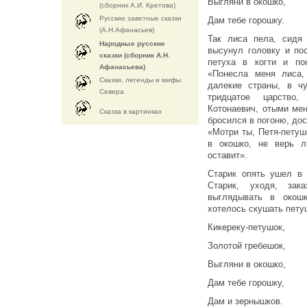
Выгляни в окошко,
(сборник А.И. Кретова)
Русские заветные сказки
Дам тебе горошку.
(А.Н.Афанасьев)
Так лиса пела, сидя
Народные русские
высунул головку и по
сказки (сборник А.Н.
петуха в когти и по
Афанасьева)
«Понесла меня лиса,
Сказки, легенды и мифы
далекие страны, в ч
Севера
тридцатое царство
Котонаевич, отыми мен
Cказка в картинках
бросился в погоню, дос
«Мотри ты, Петя-петушо
в окошко, не верь л
оставит».
Старик опять ушел в 
Старик, уходя, за
выглядывать в окошк
хотелось скушать петуш
Кикереку-петушок,
Золотой гребешок,
Выгляни в окошко,
Дам тебе горошку,
Дам и зернышков.