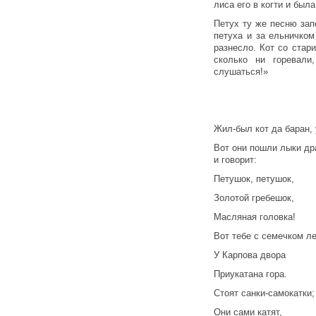
лиса его в когти и была
Петух ту же песню зап
петуха и за ельничком
разнесло. Кот со стар
сколько ни горевали
слушаться!»
Жил-был кот да баран, 
Вот они пошли лыки др
и говорит:
Петушок, петушок,
Золотой гребешок,
Масляная головка!
Вот тебе с семечком л
У Карпова двора
Приукатана гора.
Стоят санки-самокатки;
Они сами катят,