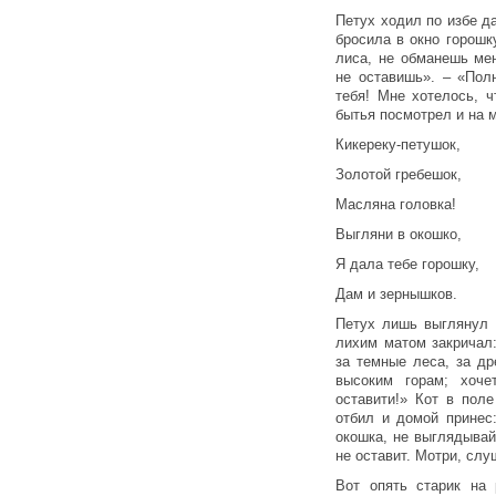
Петух ходил по избе д
бросила в окно горошку
лиса, не обманешь ме
не оставишь». – «Пол
тебя! Мне хотелось, ч
бытья посмотрел и на м
Кикереку-петушок,
Золотой гребешок,
Масляна головка!
Выгляни в окошко,
Я дала тебе горошку,
Дам и зернышков.
Петух лишь выглянул в
лихим матом закричал
за темные леса, за д
высоким горам; хоче
оставити!» Кот в пол
отбил и домой принес
окошка, не выглядывай
не оставит. Мотри, сл
Вот опять старик на 