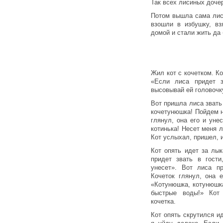
Так всех лисиных доче
Потом вышла сама лиса
взошли в избушку, вз
домой и стали жить да 
Жил кот с кочетком. Ко
«Если лиса придет з
высовывай ей головочку
Вот пришла лиса звать 
кочетунюшка! Пойдем н
глянул, она его и унес
котинька! Несет меня л
Кот услыхал, пришел, и
Кот опять идет за лы
придет звать в гости
унесет». Вот лиса п
Кочеток глянул, она 
«Котунюшка, котунюшка
быстрые воды!» Кот 
кочетка.
Кот опять скрутился ид