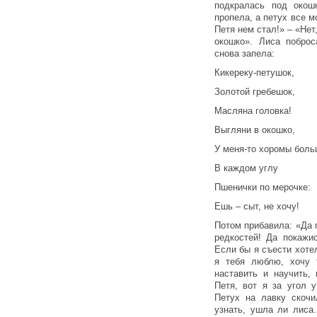
подкралась под окош
пропела, а петух все м
Петя нем стал!» – «Нет
окошко». Лиса побро
снова запела:
Кикереку-петушок,
Золотой гребешок,
Масляна головка!
Выгляни в окошко,
У меня-то хоромы боль
В каждом углу
Пшенички по мерочке:
Ешь – сыт, не хочу!
Потом прибавила: «Да 
редкостей! Да покажи
Если бы я съести хотел
я тебя люблю, хочу т
наставить и научить,
Петя, вот я за угол 
Петух на лавку скочи
узнать, ушла ли лиса