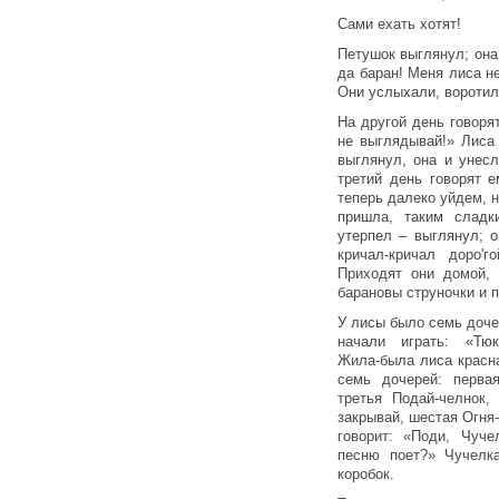
Сами ехать хотят!
Петушок выглянул; она 
да баран! Меня лиса не
Они услыхали, воротил
На другой день говоря
не выглядывай!» Лиса
выглянул, она и унесл
третий день говорят 
теперь далеко уйдем, 
пришла, таким сладк
утерпел – выглянул; 
кричал-кричал доро'
Приходят они домой, 
барановы струночки и 
У лисы было семь доче
начали играть: «Тюк
Жила-была лиса красна
семь дочерей: перва
третья Подай-челнок,
закрывай, шестая Огня-
говорит: «Поди, Чуч
песню поет?» Чучелк
коробок.