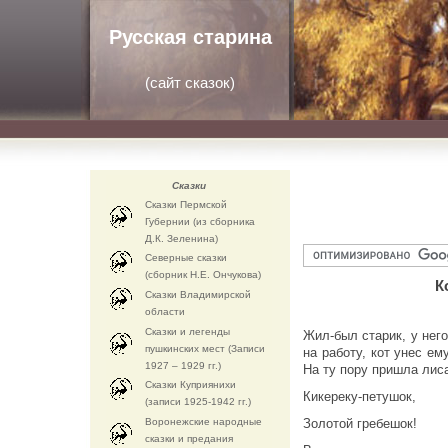
Русская старина
(
сайт сказок
)
Сказки
Сказки Пермской
Губернии (из сборника
Д.К. Зеленина)
Северные сказки
(сборник Н.Е. Ончукова)
К
Сказки Владимирской
области
Сказки и легенды
Жил-был старик, у него
пушкинских мест (Записи
на работу, кот унес ем
1927 – 1929 гг.)
На ту пору пришла лис
Сказки Куприянихи
Кикереку-петушок,
(записи 1925-1942 гг.)
Воронежские народные
Золотой гребешок!
сказки и предания