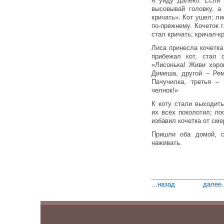
я уйду далеко. Если 
высовывай головку, а
кричать». Кот ушел; ли
по-прежнему. Кочеток г
стал кричать; кричал-кр
Лиса принесла кочетка
прибежал кот, стал 
«Лисонька! Живи хоро
Димеша, другой – Рем
Пачучилка, третья – 
челнок!»
К коту стали выходить
их всех поколотил; п
избавил кочетка от сме
Пришли оба домой, с
наживать.
...
назад
далее
.