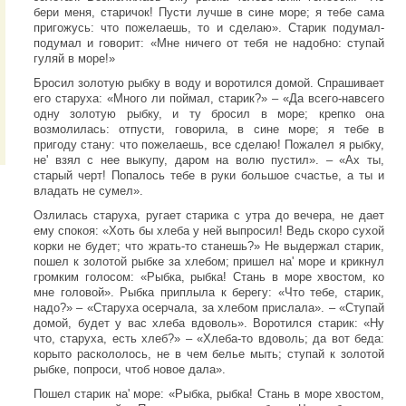
бери меня, старичок! Пусти лучше в сине море; я тебе сама
пригожусь: что пожелаешь, то и сделаю». Старик подумал-
подумал и говорит: «Мне ничего от тебя не надобно: ступай
гуляй в море!»
Бросил золотую рыбку в воду и воротился домой. Спрашивает
его старуха: «Много ли поймал, старик?» – «Да всего-навсего
одну золотую рыбку, и ту бросил в море; крепко она
возмолилась: отпусти, говорила, в сине море; я тебе в
пригоду стану: что пожелаешь, все сделаю! Пожалел я рыбку,
не' взял с нее выкупу, даром на волю пустил». – «Ах ты,
старый черт! Попалось тебе в руки большое счастье, а ты и
владать не сумел».
Озлилась старуха, ругает старика с утра до вечера, не дает
ему спокоя: «Хоть бы хлеба у ней выпросил! Ведь скоро сухой
корки не будет; что жрать-то станешь?» Не выдержал старик,
пошел к золотой рыбке за хлебом; пришел на' море и крикнул
громким голосом: «Рыбка, рыбка! Стань в море хвостом, ко
мне головой». Рыбка приплыла к берегу: «Что тебе, старик,
надо?» – «Старуха осерчала, за хлебом прислала». – «Ступай
домой, будет у вас хлеба вдоволь». Воротился старик: «Ну
что, старуха, есть хлеб?» – «Хлеба-то вдоволь; да вот беда:
корыто раскололось, не в чем белье мыть; ступай к золотой
рыбке, попроси, чтоб новое дала».
Пошел старик на' море: «Рыбка, рыбка! Стань в море хвостом,