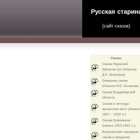
Русская старин
(
сайт сказок
)
Сказки
Сказки Пермской
Губернии (из сборника
Д.К. Зеленина)
Северные сказки
(сборник Н.Е. Ончукова)
Сказки Владимирской
области
Сказки и легенды
пушкинских мест (Записи
1927 – 1929 гг.)
Сказки Куприянихи
(записи 1925-1942 гг.)
Воронежские народные
сказки и предания