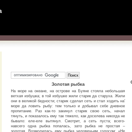
а
Золотая рыбка
На море на океане, на острове на Буяне стояла небольшая
ветхая избушка; в той избушке жили старик да старуха. Жили
они в великой бедности; старик сделал сеть и стал ходить на'
море да ловить рыбу: тем только и добывал себе дневное
пропитание. Раз как-то закинул старик свою сеть, начал
тянуть, и показалось ему так тяжело, как доселева никогда не
бывало: еле-еле вытянул. Смотрит, а сеть пуста; всего-
навсего одна рыбка попалась, зато рыбка не простая –
золотая. Возмолилась ему рыбка человечьим голосом: «Не