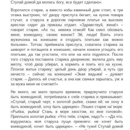
Ступай домой да молись богу, все будет сделано».
Воротился старик, а вместо избы каменный дом стоит, в три
этажа выстроен; по' двору прислуга бегает, на кухне повара
стучат, а старуха в дорогом парчовом платье на высоких
креслах сидит да приказы отдает. «Здравствуй, жена!» –
говорит старик. «Ах ты, невежа этакой! Как смел обозвать
меня, воеводиху, своею женою? Эй, люди! Взять этого
мужичонка на конюшню и отодрать плетьми как можно
больнее». Тотчас прибежала прислуга, схватила старика за
шиворот и потащила в конюшню; начали конюхи угощать его
плетьми, да так угостили, что еле на ноги поднялся. После
того старуха поставила старика дворником; велела дать ему
метлу, чтоб двор убирал, а кормить и поить его на кухне.
Плохое житье старику: целый день двор убирай, а чуть где
нечисто – сейчас на конюшню! «Экая ведьма! – думает
старик. – Далось ей счастье, а она как свинья зарылась, уж и
за мужа меня не считает!»
Ни много, ни мало прошло времени, придокучило старухе
быть воеводихой, потребовала к себе старика и приказывает:
«Ступай, старый черт, к золотой рыбке, скажи ей: не хочу я
быть воеводихой, хочу быть царицею». Пошел старик на' море:
«Рыбка, рыбка! Стань в море хвостом, ко мне головой».
Приплыла золотая рыбка: «Что тебе, старик, надо?» – «Да что,
вздурилась моя старуха пуще прежнего: не хочет быть
воеводихой, хочет быть царицею». – «Не тужи! Ступай домой