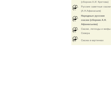
(сборник А.И. Кретова)
Русские заветные сказки
(А.Н.Афанасьев)
Народные русские
сказки (сборник А.Н.
Афанасьева)
Сказки, легенды и мифы
Севера
Cказка в картинках