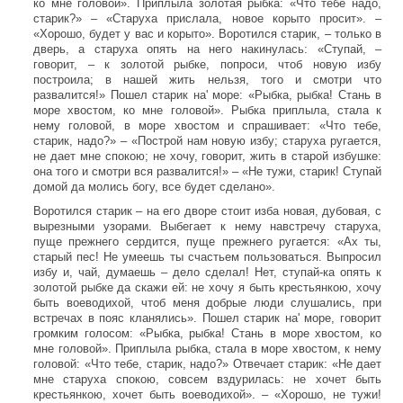
ко мне головой». Приплыла золотая рыбка: «Что тебе надо,
старик?» – «Старуха прислала, новое корыто просит». –
«Хорошо, будет у вас и корыто». Воротился старик, – только в
дверь, а старуха опять на него накинулась: «Ступай, –
говорит, – к золотой рыбке, попроси, чтоб новую избу
построила; в нашей жить нельзя, того и смотри что
развалится!» Пошел старик на' море: «Рыбка, рыбка! Стань в
море хвостом, ко мне головой». Рыбка приплыла, стала к
нему головой, в море хвостом и спрашивает: «Что тебе,
старик, надо?» – «Построй нам новую избу; старуха ругается,
не дает мне спокою; не хочу, говорит, жить в старой избушке:
она того и смотри вся развалится!» – «Не тужи, старик! Ступай
домой да молись богу, все будет сделано».
Воротился старик – на его дворе стоит изба новая, дубовая, с
вырезными узорами. Выбегает к нему навстречу старуха,
пуще прежнего сердится, пуще прежнего ругается: «Ах ты,
старый пес! Не умеешь ты счастьем пользоваться. Выпросил
избу и, чай, думаешь – дело сделал! Нет, ступай-ка опять к
золотой рыбке да скажи ей: не хочу я быть крестьянкою, хочу
быть воеводихой, чтоб меня добрые люди слушались, при
встречах в пояс кланялись». Пошел старик на' море, говорит
громким голосом: «Рыбка, рыбка! Стань в море хвостом, ко
мне головой». Приплыла рыбка, стала в море хвостом, к нему
головой: «Что тебе, старик, надо?» Отвечает старик: «Не дает
мне старуха спокою, совсем вздурилась: не хочет быть
крестьянкою, хочет быть воеводихой». – «Хорошо, не тужи!