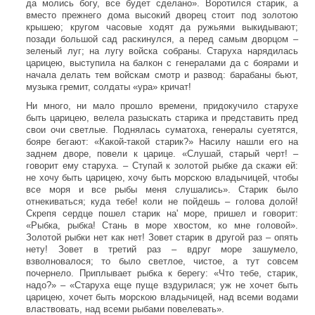
да молись богу, все будет сделано». Воротился старик, а
вместо прежнего дома высокий дворец стоит под золотою
крышею; кругом часовые ходят да ружьями выкидывают;
позади большой сад раскинулся, а перед самым дворцом –
зеленый луг; на лугу войска собраны. Старуха нарядилась
царицею, выступила на балкон с генералами да с боярами и
начала делать тем войскам смотр и развод: барабаны бьют,
музыка гремит, солдаты «ура» кричат!
Ни много, ни мало прошло времени, придокучило старухе
быть царицею, велела разыскать старика и представить пред
свои очи светлые. Поднялась суматоха, генералы суетятся,
бояре бегают: «Какой-такой старик?» Насилу нашли его на
заднем дворе, повели к царице. «Слушай, старый черт! –
говорит ему старуха. – Ступай к золотой рыбке да скажи ей:
не хочу быть царицею, хочу быть морскою владычицей, чтобы
все моря и все рыбы меня слушались». Старик было
отнекиваться; куда тебе! коли не пойдешь – голова долой!
Скрепя сердце пошел старик на' море, пришел и говорит:
«Рыбка, рыбка! Стань в море хвостом, ко мне головой».
Золотой рыбки нет как нет! Зовет старик в другой раз – опять
нету! Зовет в третий раз – вдруг море зашумело,
взволновалося; то было светлое, чистое, а тут совсем
почернело. Приплывает рыбка к берегу: «Что тебе, старик,
надо?» – «Старуха еще пуще вздурилася; уж не хочет быть
царицею, хочет быть морскою владычицей, над всеми водами
властвовать, над всеми рыбами повелевать».