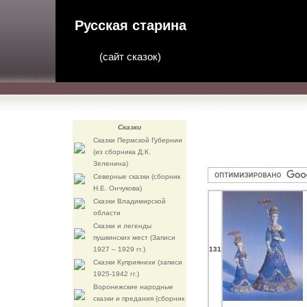
Русская старина
(
сайт сказок
)
Сказки
Сказки Пермской Губернии
(из сборника Д.К.
Зеленина)
Северные сказки (сборник
Н.Е. Ончукова)
Сказки Владимирской
области
Сказки и легенды
пушкинских мест (Записи
1927 – 1929 гг.)
131
Сказки Куприянихи (записи
1925-1942 гг.)
Воронежские народные
сказки и предания (сборник