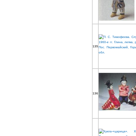
135
136