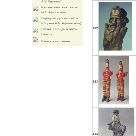
А.И. Кретова)
Русские заветные сказки
(А.Н.Афанасьев)
Народные русские сказки
(сборник А.Н. Афанасьева)
132
Сказки, легенды и мифы
Севера
Cказка в картинках
133
134