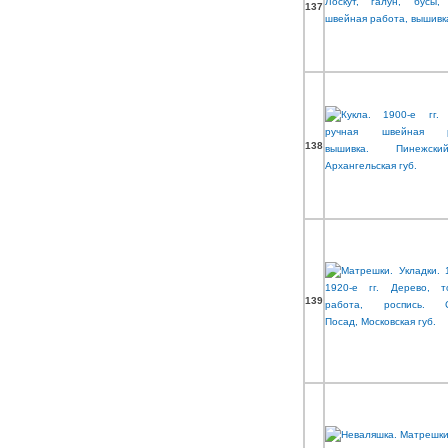
137
138
139