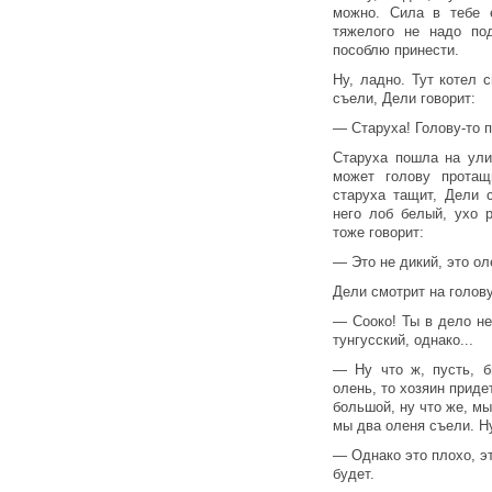
можно. Сила в тебе е
тяжелого не надо по
пособлю принести.
Ну, ладно. Тут котел 
съели, Дели говорит:
— Старуха! Голову-то п
Старуха пошла на ули
может голову прота
старуха тащит, Дели 
него лоб белый, ухо 
тоже говорит:
— Это не дикий, это ол
Дели смотрит на голов
— Сооко! Ты в дело не
тунгусский, однако...
— Ну что ж, пусть, б
олень, то хозяин приде
большой, ну что же, м
мы два оленя съели. Ну
— Однако это плохо, эт
будет.