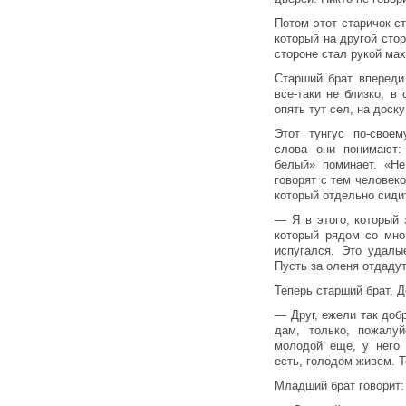
Потом этот старичок ст
который на другой стор
стороне стал рукой ма
Старший брат впереди
все-таки не близко, в
опять тут сел, на доск
Этот тунгус по-свое
слова они понимают: 
белый» поминает. «Н
говорят с тем человеко
который отдельно сидит
— Я в этого, который з
который рядом со мно
испугался. Это удалы
Пусть за оленя отдадут
Теперь старший брат, Д
— Друг, ежели так доб
дам, только, пожалуй
молодой еще, у него
есть, голодом живем. Т
Младший брат говорит: