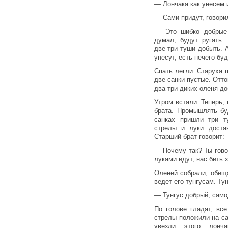
— Лончака как унесем 
— Сами придут, говори
— Это шибко добрые
думал, будут ругать
две-три туши добыть. 
унесут, есть нечего буд
Спать легли. Старуха 
две санки пустые. Отто
два-три диких оленя до
Утром встали. Теперь,
брата. Промышлять бу
санках пришли три т
стрелы и луки доста
Старший брат говорит:
— Почему так? Ты гово
луками идут, нас бить 
Оленей собрали, обещ
ведет его тунгусам. Ту
— Тунгус добрый, само
По голове гладят, все
стрелы положили на са
увезли этого лонч