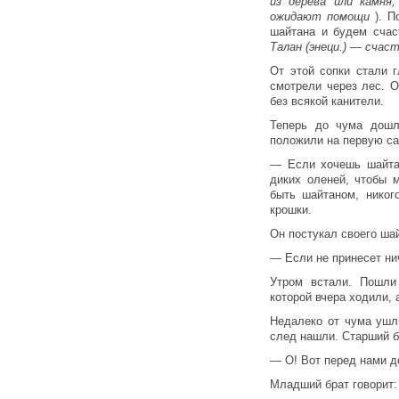
из дерева или камня
ожидают помощи
). 
шайтана и будем счас
Талан (энеци.) — счас
От этой сопки стали г
смотрели через лес. 
без всякой канители.
Теперь до чума дошл
положили на первую сан
— Если хочешь шайта
диких оленей, чтобы 
быть шайтаном, никог
крошки.
Он постукал своего шай
— Если не принесет нич
Утром встали. Пошли
которой вчера ходили, 
Недалеко от чума ушл
след нашли. Старший б
— О! Вот перед нами д
Младший брат говорит: