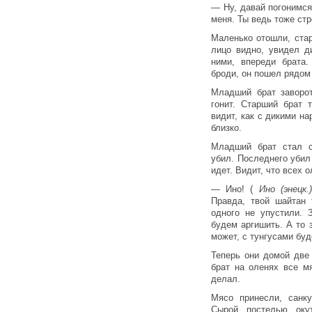
— Ну, давай погонимся.
меня. Ты ведь тоже ст
Маленько отошли, стар
лицо видно, увидел д
ними, впереди брата.
броди, он пошел рядом
Младший брат заворо
гонит. Старший брат 
видит, как с дикими н
близко.
Младший брат стал с
убил. Последнего убил
идет. Видит, что всех о
— Ино! (
Ино (энец
Правда, твой шайтан 
одного не упустили. 
будем аргишить. А то з
может, с тунгусами буд
Теперь они домой две
брат на оленях все м
делал.
Мясо принесли, санк
Сырой постелью окут