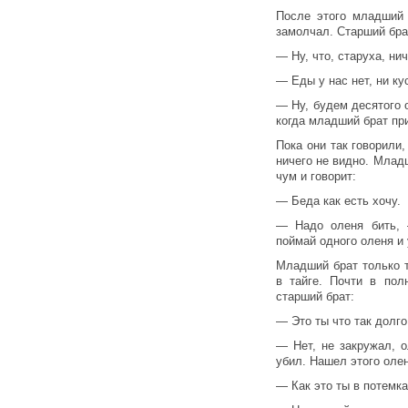
После этого младший 
замолчал. Старший бра
— Ну, что, старуха, нич
— Еды у нас нет, ни ку
— Ну, будем десятого 
когда младший брат при
Пока они так говорили
ничего не видно. Млад
чум и говорит:
— Беда как есть хочу.
— Надо оленя бить, 
поймай одного оленя и 
Младший брат только 
в тайге. Почти в пол
старший брат:
— Это ты что так долго
— Нет, не закружал, о
убил. Нашел этого олен
— Как это ты в потемк