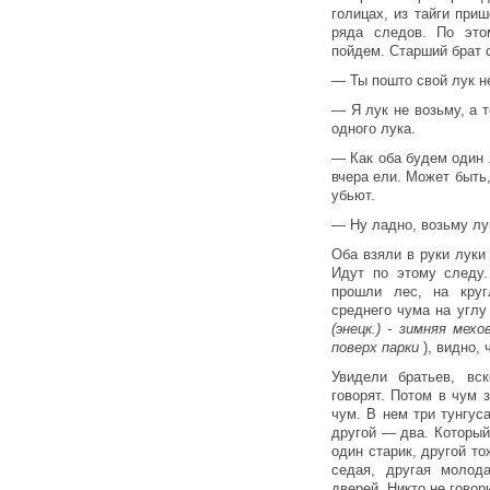
голицах, из тайги при
ряда следов. По это
пойдем. Старший брат 
— Ты пошто свой лук н
— Я лук не возьму, а т
одного лука.
— Как оба будем один
вчера ели. Может быть,
убьют.
— Ну ладно, возьму лу
Оба взяли в руки луки
Идут по этому следу.
прошли лес, на круг
среднего чума на углу
(энецк.) - зимняя ме
поверх парки
), видно,
Увидели братьев, вс
говорят. Потом в чум 
чум. В нем три тунгус
другой — два. Которы
один старик, другой т
седая, другая молод
дверей. Никто не говор