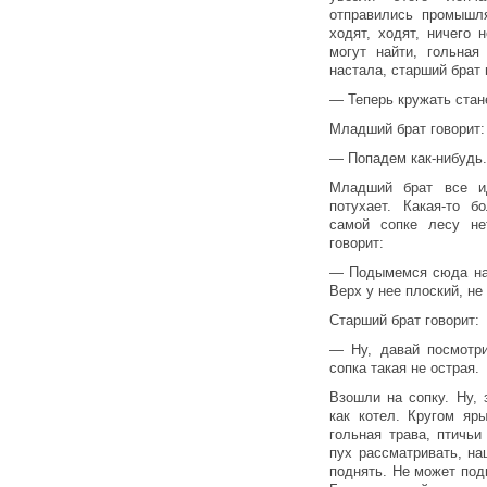
отправились промышл
ходят, ходят, ничего 
могут найти, гольная
настала, старший брат 
— Теперь кружать стан
Младший брат говорит:
— Попадем как-нибудь.
Младший брат все ид
потухает. Какая-то 
самой сопке лесу не
говорит:
— Подымемся сюда на 
Верх у нее плоский, не
Старший брат говорит:
— Ну, давай посмотри
сопка такая не острая.
Взошли на сопку. Ну, 
как котел. Кругом яр
гольная трава, птичьи
пух рассматривать, на
поднять. Не может подн