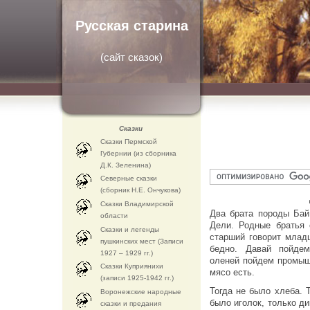
Русская старина
(
сайт сказок
)
Сказки
Сказки Пермской
Губернии (из сборника
Д.К. Зеленина)
Северные сказки
(сборник Н.Е. Ончукова)
Сказки Владимирской
Два брата породы Бай
области
Дели. Родные братья 
Сказки и легенды
старший говорит млад
пушкинских мест (Записи
бедно. Давай пойде
1927 – 1929 гг.)
оленей пойдем промышл
Сказки Куприянихи
мясо есть.
(записи 1925-1942 гг.)
Тогда не было хлеба. 
Воронежские народные
было иголок, только д
сказки и предания