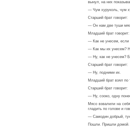
вынул, на них показыва
— Чум хуруколь, чум х
Старший брат говорит:
— Он нам две туши мяс
Младший брат говорит:
— Как не унесем, если
— Как мы их унесем? Н
— Ну, как не унесем? 
Старший брат говорит:
— Ну, подними их.
Младший брат взял по 
Старший брат говорит:
— Ну, сооко, одну поне
Мясо взвалили на себя
гладить по голове и го
— Самодин добрый, тун
Пошли. Пришли домой. 