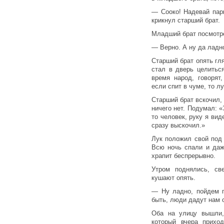
— Сооко! Надевай парк
крикнул старший брат.
Младший брат посмотр
— Верно. А ну да ладно
Старший брат опять гля
стал в дверь целитьс
время народ, говорят
если спит в чуме, то л
Старший брат вскочил,
ничего нет. Подумал: «
то человек, руку я вид
сразу выскочил.»
Лук положил свой под 
Всю ночь спали и да
храпит беспрерывно.
Утром поднялись, св
кушают опять.
— Ну ладно, пойдем 
быть, люди дадут нам 
Оба на улицу вышли,
который вчера приход