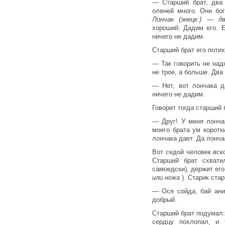
— Старший брат, два 
оленей много. Они бо
Лончак (энецк.) — 
хороший. Дадим его. Е
ничего не дадим.
Старший брат его потих
— Так говорить не надо
не трое, а больше. Два
— Нет, вот лончака д
ничего не дадим.
Говорит тогда старший 
— Друг! У меня лонча
моего брата ум коротк
лончака дает. Да лонча
Вот седой человек вско
Старший брат схвати
самоедски), держит его
или ножа
). Старик ста
— Ося сойда, бай ани
добрый.
Старший брат подумал:
сердцу похлопал, и 