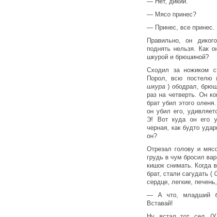
— Нет, дикий.
— Мясо принес?
— Принес, все принес.
Правильно, он диког
поднять нельзя. Как о
шкурой и брюшиной?
Сходил за ножиком с
Порол, всю постелю
шкура
) ободрал, брю
раз на четверть. Он к
брат убил этого оленя.
он убил его, удивляет
Э! Вот куда он его у
черная, как будто уда
он?
Отрезал голову и мясо
грудь в чум бросил вар
кишок снимать. Когда 
брат, стали сагудать (
сердце, легкие, печень
— А что, младший б
Вставай!
Ну, встал тот, сел. (