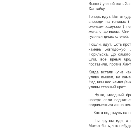
Выше Лузиной есть Хант
Хантайку.
Теперь идут. Вот откуд
впереди на голицах 
оленьим камусом
) п
жена с аргишом. Они 
гулянья диких оленей.
Пошли, идут. Есть прот
камень Боггодо-куо.
Норильска. До самого
шли, все время бро
поставили, против Хант
Когда встали близ ка
улицу вышел, на каме
Над ним нос камня (выс
улицы старший брат:
— Ну-ка, младший бра
наверх если поднятьс
поднимешься ли на него
— Как я подымусь на не
— Ты кругом иди, а 
Может быть, что-нибуд