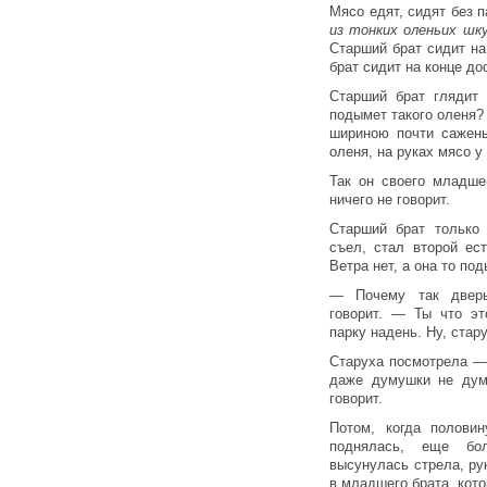
Мясо едят, сидят без п
из тонких оленьих ш
Старший брат сидит на
брат сидит на конце до
Старший брат глядит 
подымет такого оленя?
шириною почти сажень
оленя, на руках мясо у
Так он своего младше
ничего не говорит.
Старший брат только 
съел, стал второй ес
Ветра нет, а она то под
— Почему так двер
говорит. — Ты что эт
парку надень. Ну, стар
Старуха посмотрела — 
даже думушки не дума
говорит.
Потом, когда полови
поднялась, еще бо
высунулась стрела, ру
в младшего брата, кото