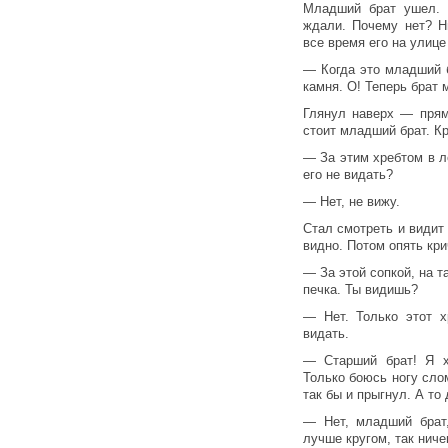
Младший брат ушел. 
ждали. Почему нет? Н
все время его на улице
— Когда это младший 
камня. О! Теперь брат 
Глянул наверх — прям
стоит младший брат. К
— За этим хребтом в ле
его не видать?
— Нет, не вижу.
Стал смотреть и видит
видно. Потом опять кр
— За этой сопкой, на т
печка. Ты видишь?
— Нет. Только этот х
видать.
— Старший брат! Я х
Только боюсь ногу сло
так бы и прыгнул. А то
— Нет, младший брат,
лучше кругом, так ниче