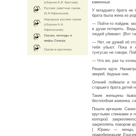
каменные.
(сборник А.И. Кретова)
Русские заветные сказки
У младшего брата не 
(А.Н.Афанасьев)
брата была жена из ро
Народные русские сказки
— Пойти-то пойдем, м
(сборник А.Н.
и души потерять. Вед
Афанасьева)
людей убивают. (Вот та
Сказки, легенды и
мифы Севера
— Нет, не думай об это
тебя убьют. Пока я 
Cказка в картинках
тунгусах не говори. П
— Что же, раз ты хочеш
Решили идти. Назавтр
зверей, бедные они.
Оленей поймали и по
старшего брата детей н
Такие женщины быва
бесплодная важенка, с
Пошли аргишом. Санки у
круглыми спинками и 
которой закрепляе
закреплять повором г
(
Юраки — ненцы,
правобережьем Енис