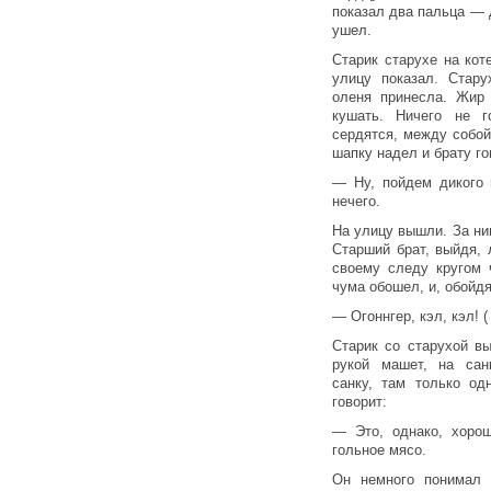
показал два пальца — д
ушел.
Старик старухе на кот
улицу показал. Стар
оленя принесла. Жир 
кушать. Ничего не г
сердятся, между собой
шапку надел и брату го
— Ну, пойдем дикого 
нечего.
На улицу вышли. За ни
Старший брат, выйдя, 
своему следу кругом 
чума обошел, и, обойдя
— Огоннгер, кэл, кэл! 
Старик со старухой в
рукой машет, на сан
санку, там только од
говорит:
— Это, однако, хоро
гольное мясо.
Он немного понимал 