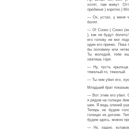
хотят, там живут. От
предание
) коротко.) М
— Ох, устал, у меня ч
болят.
— О! Сооко (
Сооко (э
), как не будут болеть
его голову не мог по
один его принес. Пока 
бы половину или четв
Ты молодой, тебе ещ
хватишь горя.
— Ну, пусть крыльца
тяжелый-то, тяжелый.
— Ты чем убил его, лук
Младший брат показыва
— Вот этим его убил. О
я рядом на голицах беж
шее. Я ведь оленей уше
Теперь не будем гол
голицах их догоню. Теп
будем здесь, можно пр
— Ну, ладно, кулако