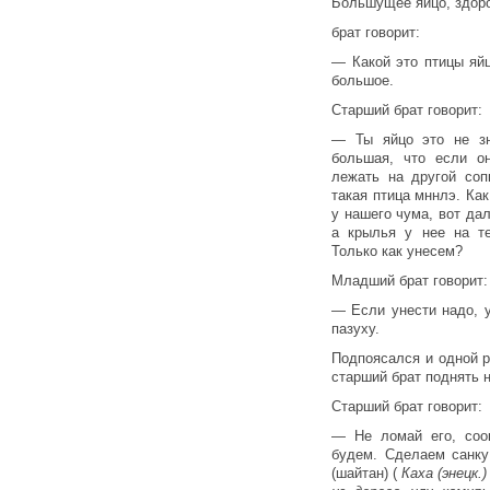
Большущее яйцо, здор
брат говорит:
— Какой это птицы яй
большое.
Старший брат говорит:
— Ты яйцо это не зн
большая, что если о
лежать на другой со
такая птица мннлэ. Как
у нашего чума, вот дал
а крылья у нее на т
Только как унесем?
Младший брат говорит:
— Если унести надо, 
пазуху.
Подпоясался и одной р
старший брат поднять н
Старший брат говорит:
— Не ломай его, соо
будем. Сделаем санку
(шайтан) (
Каха (энецк