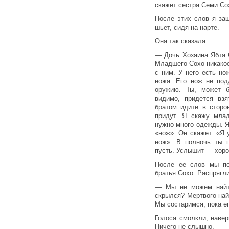
скажет сестра Семи Со
После этих слов я за
шьет, сидя на нарте.
Она так сказала:
— Дочь Хозяина Ябта 
Младшего Сохо никакое
с ним. У него есть но
ножа. Его нож не под
оружию. Ты, может б
видимо, придется вз
братом идите в сторо
придут. Я скажу мла
нужно много одежды. 
«нож». Он скажет: «Я 
нож». В полночь ты 
пусть. Услышит — хоро
После ее слов мы по
братья Сохо. Распрягли
— Мы не можем найти
скрылся? Мертвого най
Мы состаримся, пока е
Голоса смолкли, навер
Ничего не слышно.