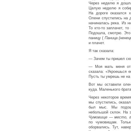
Через неделю я дошла
Целую неделю я собир
На дороге оказался 
Олени спустились на 
начиналась река. Из н
То кто-то заплачет, то
Подошла, смотрю. Это
паницу (
Паница (ненец
и плачет.
Я так сказала:
— Зачем ты пришел с
— Моя мать меня отп
сказала: «Укроешься е
Пусть ты умрешь не на
Вот мы оставили олен
куда. Маленького брата
Через некоторое время
мы спустились, оказа
был мыс. Мы подош
небольшой склон. На 
Чумовище — место, г
по чумовищам. Тольк
оборвались. Тут, наве