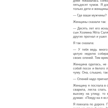
дней показалась сопк
пятьдесят чумов. Я до
только дети и женщины
— Где ваши мужчины?
Женщины сказали так:
— Десять лет его иска
сын Хозяина Ябта Саля
других прогнал и ушел 
Я так сказала:
— У тебя ведь много
целую неделю собира
своих оленей. Тем вре
Женщина оделась, не 
собой посох и белого 
чуму. Она, слышно, так
— Оленей надо пригнат
Женщину я послала в с
сварила, легла спать.
выхожу на улицу, то 
думаю: «Поеду-ка я вс
Я поехала по дороге. 