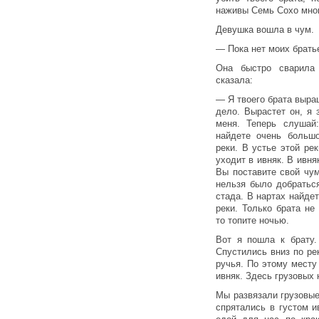
наживы Семь Сохо мног
Девушка вошла в чум.
— Пока нет моих брать
Она быстро сварила 
сказала:
— Я твоего брата выра
дело. Вырастет он, я 
меня. Теперь слушай
найдете очень больш
реки. В устье этой рек
уходит в ивняк. В ивня
Вы поставите свой чум
нельзя было добратьс
стада. В нартах найдет
реки. Только брата не
то топите ночью.
Вот я пошла к брату.
Спустились вниз по ре
ручья. По этому месту
ивняк. Здесь грузовых 
Мы развязали грузовые 
спрятались в густом и