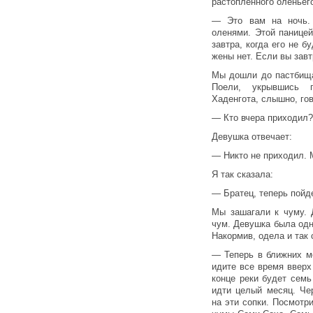
растопленного оленьег
— Это вам на ночь. 
оленями. Этой панице
завтра, когда его не б
жены нет. Если вы завт
Мы дошли до пастбища
Поели, укрывшись 
Хаденгота, слышно, гов
— Кто вчера приходил?
Девушка отвечает:
— Никто не приходил. М
Я так сказала:
— Братец, теперь пойде
Мы зашагали к чуму. 
чум. Девушка была одн
Накормив, одела и так 
— Теперь в ближних м
идите все время вверх 
конце реки будет семь
идти целый месяц. Че
на эти сопки. Посмотр