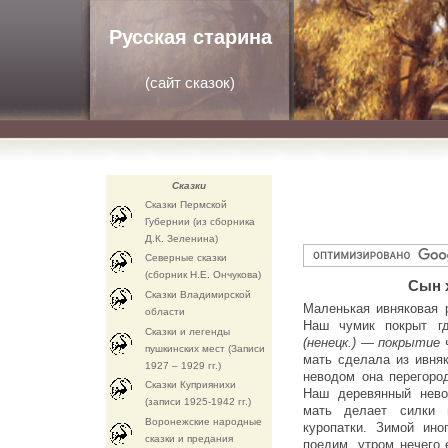
Русская старина
(
сайт сказок
)
Сказки
Сказки Пермской
Губернии (из сборника
Д.К. Зеленина)
Северные сказки
(сборник Н.Е. Ончукова)
Сын 
Сказки Владимирской
Маленькая ивняковая 
области
Наш чумик покрыт г
Сказки и легенды
(ненецк.) — покрытие
пушкинских мест (Записи
мать сделала из ивня
1927 – 1929 гг.)
неводом она перегоро
Сказки Куприянихи
Наш деревянный нево
(записи 1925-1942 гг.)
мать делает силки 
Воронежские народные
куропатки. Зимой ино
сказки и предания
поедим, утром нечего