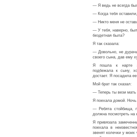
— Я ведь не всегда был
— Когда тебя оставили,
— Никто меня не остав
— У тебя, наверно, был
бездетная была?
Я так сказала:
— Довольно, не дурачь
своего сына, дав ему 
Я пошла к нарте з
подбежала к сыну, х
достает. Я посадила ее 
Мой брат так сказал:
— Теперь ты вези мать 
Я поехала домой. Ночь 
— Ребята стойбища, п
должна посмотреть на н
Я привязала замеченн
поехала в неизвестно
звенят колечки у моих