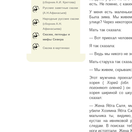
(сборник А.И. Кретова)
есть. Не помню, с каких
Русские заветные сказки
У меня есть маленьки
(А.Н.Афанасьев)
Была зима. Мы живем
Народные русские сказки
улице? Через некоторо
(сборник А.Н.
Афанасьева)
Мать так сказала:
Сказки, легенды и
— Вот приехал человек
мифы Севера
Я так сказала:
Cказка в картинках
— Ведь мы никого не зн
Мать-старуха так сказа
— Мы живем, скрываяс
Этот мужчина проеха
хорея (
Хорей (обл.
погоняют оленей
) он
хорея шириной со шку
сказал:
— Жена Ябта Саля, мы
убили Хозяина Ябта Са
мальчика ты, видимо
кустах на ивняковой 
следам. В поисках те
ноги истоптали. Жена 