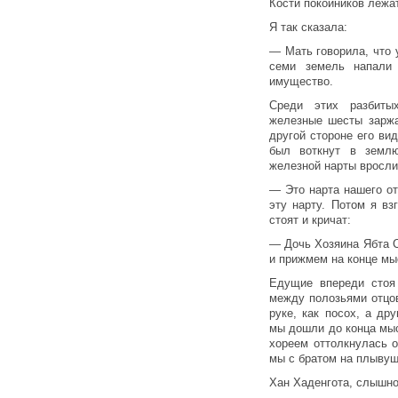
Кости покойников лежат
Я так сказала:
— Мать говорила, что 
семи земель напали
имущество.
Среди этих разбит
железные шесты заржа
другой стороне его ви
был воткнут в земл
железной нарты вросли 
— Это нарта нашего о
эту нарту. Потом я в
стоят и кричат:
— Дочь Хозяина Ябта 
и прижмем на конце мы
Едущие впереди стоя 
между полозьями отцов
руке, как посох, а др
мы дошли до конца мы
хореем оттолкнулась 
мы с братом на плывущ
Хан Хаденгота, слышно