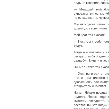
ведь не говорила своим
— Младший мой брат
виноваты, виновные у
не оставляют на чумов
Мы пятьдесят чумов р
дошли до своих чумов.
Мой брат так сказал:
— Пока мы к себе поед
будут.
Тогда мы поехали к с
сестру Ламба Хаденго
свадьбу. Пришли в гост
Нинмя Ябтако так сказа
— Хотя вы и едите пло
что в том плохого 
приглашены все жите
Угощайтесь и живите!
Нинмя Ябтако посадил
неделю. Через недел
жителям пятидесяти 
расстоянии, что видим 