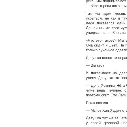
река, мы поднимаемся 
— берега реки покрыты
Так мы идем месяц.
укрыться, не как в т
леса показался один
Дошли мы до того чум
увидела очень большие
«Что это такое?» Мы 
Она сидит и шьет. На 
только суконное одеяло
Девушка шепотом спра
— Вы кто?
И показывает на две
улицу. Девушка так гов
— Дочь Хозяина Ябта С
чуме ведь человек с
поэтому спит. Это Ламб
Я так сазала:
— Мы от Хан Хаденгот
Девушка тут же зашага
у своей грузовой на