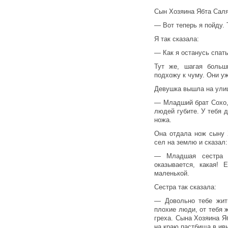
Сын Хозяина Ябта Саля
— Вот теперь я пойду. 
Я так сказала:
— Как я останусь спать
Тут же, шагая больш
подхожу к чуму. Они у
Девушка вышла на улиц
— Младший брат Сохо, 
людей губите. У тебя д
ножа.
Она отдала нож сыну 
сел на землю и сказал:
— Младшая сестра 
оказывается, какая!
маленькой.
Сестра так сказала:
— Довольно тебе жит
плохие люди, от тебя 
греха. Сына Хозяина Я
на краю пастбища в ивн