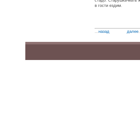
стадо. Старушка-мать ж
в гости ездим.
...
назад
далее
.