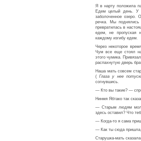
Я в нарту положила п
Едем целый день. У 
заболоченное озеро. 
речка. Мы поднялись 
превратилась в насто
едем, не пропуская н
каждому изгибу едем.
Через некоторое врем
Чум все еще стоял н
этого чумика. Привязал
распахнутую дверь бра
Наша мать совсем стар
(
Глаза у нее потус
согнувшись.
— Кто вы такие? — спр
Нинмя Ябтако так сказа
— Старым людям моло
здесь оставил? Что те
— Когда-то я сама при
— Как ты сюда пришла,
Старушка-мать сказала