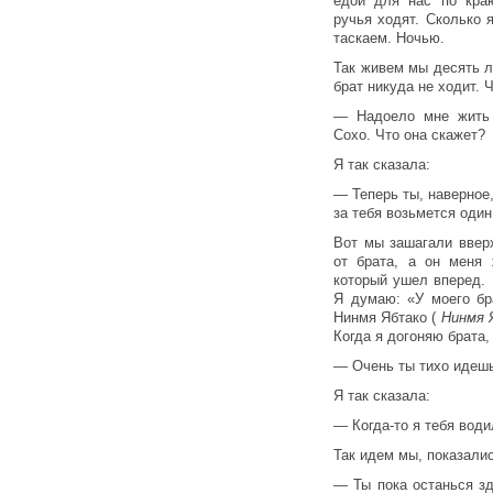
едой для нас по кра
ручья ходят. Сколько я
таскаем. Ночью.
Так живем мы десять л
брат никуда не ходит. 
— Надоело мне жить 
Сохо. Что она скажет?
Я так сказала:
— Теперь ты, наверное
за тебя возьмется один
Вот мы зашагали ввер
от брата, а он меня
который ушел вперед. 
Я думаю: «У моего бр
Нинмя Ябтако (
Нинмя Я
Когда я догоняю брата, 
— Очень ты тихо идеш
Я так сказала:
— Когда-то я тебя води
Так идем мы, показалис
— Ты пока останься зд