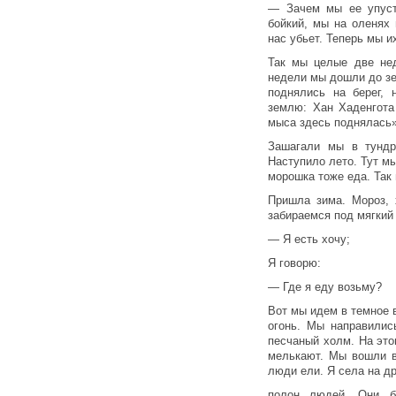
— Зачем мы ее упуст
бойкий, мы на оленях 
нас убьет. Теперь мы и
Так мы целые две не
недели мы дошли до зем
поднялись на берег, 
землю: Хан Хаденгота
мыса здесь поднялась»
Зашагали мы в тундр
Наступило лето. Тут мы
морошка тоже еда. Так
Пришла зима. Мороз, 
забираемся под мягкий 
— Я есть хочу;
Я говорю:
— Где я еду возьму?
Вот мы идем в темное 
огонь. Мы направилис
песчаный холм. На это
мелькают. Мы вошли в
люди ели. Я села на д
полон людей. Они б