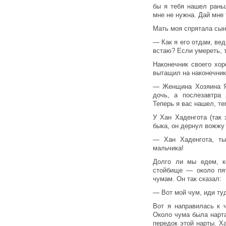
бы я тебя нашел рань
мне не нужна. Дай мне 
Мать моя спрятала сына
— Как я его отдам, вед
встаю? Если умереть, 
Наконечник своего хо
вытащил на наконечнике
— Женщина Хозяина Я
дочь, а послезавтра 
Теперь я вас нашел, те
У Хан Хаденгота (так
быка, он дернул вожжу 
— Хан Хаденгота, ты
мальчика!
Долго ли мы едем, к
стойбище — около пя
чумам. Он так сказал:
— Вот мой чум, иди ту
Вот я направилась к 
Около чума была нарта
передок этой нарты. Х