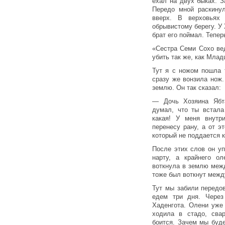
ехал на двух быках. 
Передо мной раскинул
вверх. В верховьях 
обрывистому берегу. У 
брат его поймал. Тепер
«Сестра Семи Сохо ве
убить так же, как Млад
Тут я с ножом пошла 
сразу же вонзила нож.
землю. Он так сказал:
— Дочь Хозяина Ябта
думал, что ты встал
какая! У меня внутр
перенесу рану, а от эт
который не поддается 
После этих слов он уп
нарту, а крайнего о
воткнула в землю межд
тоже был воткнут межд
Тут мы забили передо
едем три дня. Через
Хаденгота. Олени уже
ходила в стадо, сва
боится. Зачем мы буд