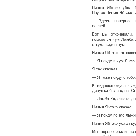
Нинмя Ябтако убил М
Наутро Нинмя Ябтако та
— Здесь, наверное, 
оленей.
Вот мы откочевали.
показался чум Ламба 
откуда виден чум.
Нинмя Ябтако так сказа
— Я пойду в чум Ламба
Я так сказала:
— Я тоже пойду с тобо
К виднеющемуся чум
Девушка была одна. Он
— Ламба Хаденгота уше
Нинмя Ябтако сказал:
— Я пойду по его лыжн
Нинмя Ябтако уехал ку
Мы переночевали ноч