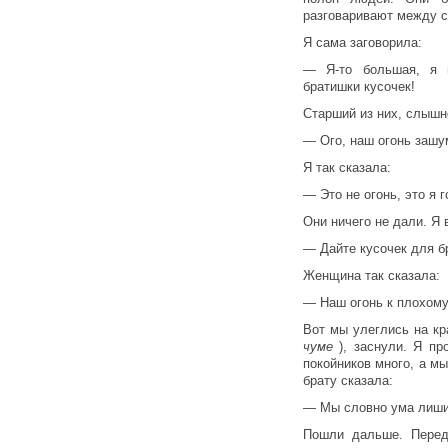
разговаривают между с
Я сама заговорила:
— Я-то большая, я 
братишки кусочек!
Старший из них, слышно
— Ого, наш огонь зашум
Я так сказала:
— Это не огонь, это я 
Они ничего не дали. Я 
— Дайте кусочек для бр
Женщина так сказала:
— Наш огонь к плохому
Вот мы улеглись на кр
чуме
), заснули. Я п
покойников много, а м
брату сказала:
— Мы словно ума лиши
Пошли дальше. Перед