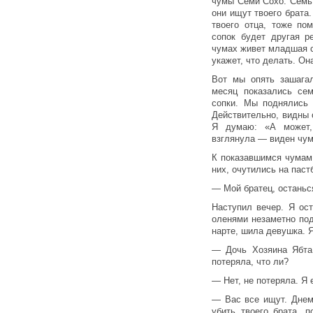
чумы Семи Сохо. Семь 
они ищут твоего брата.
твоего отца, тоже по
сопок будет другая р
чумах живет младшая с
укажет, что делать. Он
Вот мы опять зашага
месяц показались се
сопки. Мы поднялись
Действительно, видны 
Я думаю: «А может,
взглянула — виден чум
К показавшимся чумам
них, очутились на паст
— Мой братец, останьс
Наступил вечер. Я ос
оленями незаметно под
нарте, шила девушка. Я
— Дочь Хозяина Ябта 
потеряла, что ли?
— Нет, не потеряла. Я 
— Вас все ищут. Днем
убить твоего брата, 