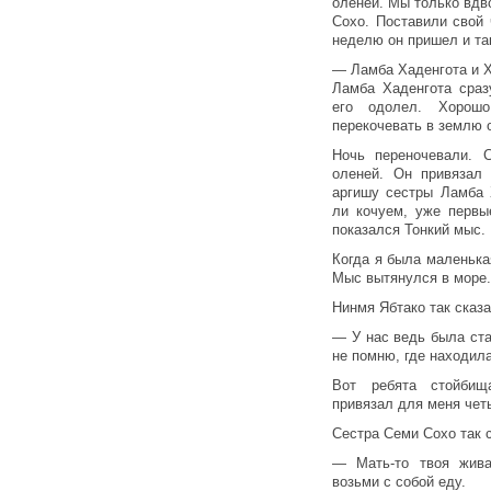
оленей. Мы только вдв
Сохо. Поставили свой
неделю он пришел и та
— Ламба Хаденгота и Х
Ламба Хаденгота сраз
его одолел. Хорош
перекочевать в землю 
Ночь переночевали. С
оленей. Он привязал
аргишу сестры Ламба 
ли кочуем, уже первы
показался Тонкий мыс.
Когда я была маленька
Мыс вытянулся в море.
Нинмя Ябтако так сказа
— У нас ведь была ста
не помню, где находила
Вот ребята стойбищ
привязал для меня чет
Сестра Семи Сохо так 
— Мать-то твоя жива
возьми с собой еду.