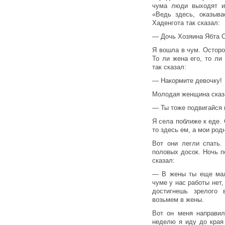
чума люди выходят и 
«Ведь здесь, оказыва
Хаденгота так сказал:
— Дочь Хозяина Ябта С
Я вошла в чум. Осторо
То ли жена его, то ли
так сказал:
— Накормите девочку!
Молодая женщина сказ
— Ты тоже подвигайся 
Я села поближе к еде.
то здесь ем, а мои род
Вот они легли спать.
половых досок. Ночь п
сказал:
— В жены ты еще мала
чуме у нас работы нет,
достигнешь зрелого 
возьмем в жены.
Вот он меня направи
неделю я иду до края