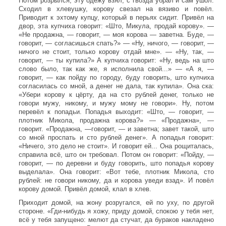
Потом розрылся, эту одёжу взял, с гвозда убрал и сам ушол.
Сходил в хлевушку, корову свезал на вязиво и повёл.
Приводит к эхтому купцу, который в перьях сидит. Привёл на
двор, эта купчиха говорит: «Што, Микула, продай корову». —
«Не продажна, — говорит, — моя корова — заветна. Буде, —
говорит, — согласишься спать?» — «Ну, ничого, — говорит, —
ничого не стоит, только корову отдай мне». — «Ну, так, —
говорит, — ты купила?» А купчиха говорит: «Ну, ведь на што
слово было, так как же, я исполнила свой...» — «А я, —
говорит, — как пойду по городу, буду говорить, што купчиха
согласилась со мной, а денег не дала, так купила». Она ска:
«Убери корову к цёрту, да на сто рублей денег, только не
говори мужу, никому, и мужу мому не говори». Ну, потом
перевёл к попадьи. Попадья выходит: «Што, — говорит, —
плотник Микола, продажна корова?» — «Продажна», —
говорит. «Продажна, —говорит, — и заветна; завет такой, што
со мной проспать и сто рублей денег». А попадья говорит:
«Ничего, это дело не стоит». И говорит ей... Она рощиталась,
справила всё, што он требовал. Потом он говорит: «Пойду, —
говорит, — по деревни и буду говорить, што попадья корову
выделала». Она говорит: «Вот тебе, плотник Микола, сто
рублей: не говори никому, да и корова уведи взад». И повёл
корову домой. Привёл домой, клал в хлев.
Приходит домой, на жону розругался, ей по уху, по другой
стороне. «Гди-нибудь я хожу, приду домой, спокою у тебя нет,
всё у тебя запущено: мелют да стучат, да бураков накладено