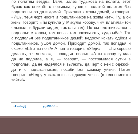
по полатям везде». Взял, залез тудыкова на полати, этот
бурак как спихнёт с пёрьямы; купец с полатей полетел без
подштанников да и домой. Приходит к жоны домой, и говорит:
«Ишь, тебя чорт носит и подштанников на жопы нет». Ну, а он
жены говорит: «Ты купила у Микулы корову, чим платила» (он
слышал, в бураки сидел, так слышал). Потом плотник залез в
подполье с колом, там попа стал наказывать, худо мёлё. Тот
с подполья без подштанников домой; недосуг искать одёжи и
подштанников, ушол домой. Приходит домой, так попадья и
скаже: «Што ты поп?» А поп и говорит: «Уйди». — «Ты хорошо
делашь, а я ловчеа», —попадья говорит. «А ты корову купила
да не подоила, а я, — говорит, — пострамился сутки в
подпольи, да не надеялся и вылезть, да чёрт с ней с одёжой,
да и с подштанникам, пособи Бог самому уйти». Потом
говорит: «Недругу закажешь в эдакую увязь (в тесно место)
зайти!».
...
назад
далее
...