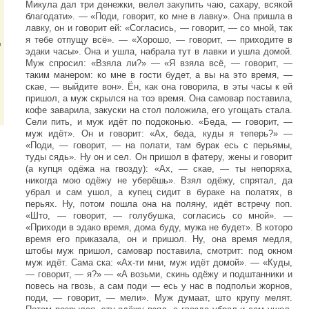
Микула дал три денежки, велел закупить чаю, сахару, всякой
благодати». — «Поди, говорит, ко мне в лавку». Она пришла в
лавку, он и говорит ей: «Согласись, — говорит, — со мной, так
я тебе отпущу всё». — «Хорошо, — говорит, — приходите в
и
эдаки часы». Она и ушла, набрала тут в лавки и ушла домой.
Муж спросил: «Взяла ли?» — «Я взяла всё, — говорит, —
таким манером: ко мне в гости будет, а вы на это время, —
скае, — выйдите вон». Ён, как она говорила, в эты часы к ей
пришол, а муж скрылся на тоэ время. Она самовар поставила,
кофе заварила, закуски на стол положила, его угощать стала.
Сели пить, и муж идёт по подоконью. «Беда, — говорит, —
муж идёт». Он и говорит: «Ах, беда, куды я теперь?» —
«Поди, — говорит, — на полати, там бурак есь с перьямы,
туды сядь». Ну он и сел. Он пришол в фатеру, жены и говорит
(а купця одёжа на гвозду): «Ах, — скае, — ты непоряха,
никогда мою одёжу не уберёшь». Взял одёжу, спрятал, да
убрал и сам ушол, а купец сидит в бураке на полатях, в
перьях. Ну, потом пошла она на поляну, идёт встречу поп.
«Што, — говорит, — голубушка, согласись со мной». —
«Приходи в эдако время, дома буду, мужа не будет». В которо
время его приказала, он и пришол. Ну, она время медля,
штобы муж пришол, самовар поставила, смотрит: под окном
муж идёт. Сама ска: «Ах-ти мни, муж идёт домой». — «Куды,
— говорит, — я?» — «А возьми, скинь одёжу и подштанники и
повесь на гвозь, а сам поди — есь у нас в подпольи жорнов,
поди, — говорит, — мели». Муж думаат, што крупу мелят.