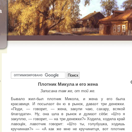
а
)
Плотник Микула и его жена
Записана там же, от той же.
Бывало жил-был плотник Микола, и жена у его была
красавиця. И посылаэт ён ю в рынок, даваэт три денежки.
«Поди, — говорит, — жена, закупи чаю, сахару, всякой
благодати». Ну, она шла в рынок и думаэт сёби: «Што я
закуплю, — говорит, — на три денежки?» Ходила, ходила край
лавоцёк, лавотчик говорит: «Што ты, голубушка, ходишь
кручинная?» — «А как же мне не кручинитця, вот плотник