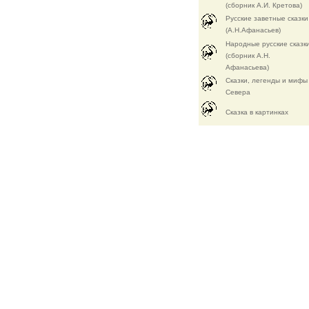
(сборник А.И. Кретова)
Русские заветные сказки
(А.Н.Афанасьев)
Народные русские сказк
(сборник А.Н.
Афанасьева)
Сказки, легенды и мифы
Севера
Cказка в картинках