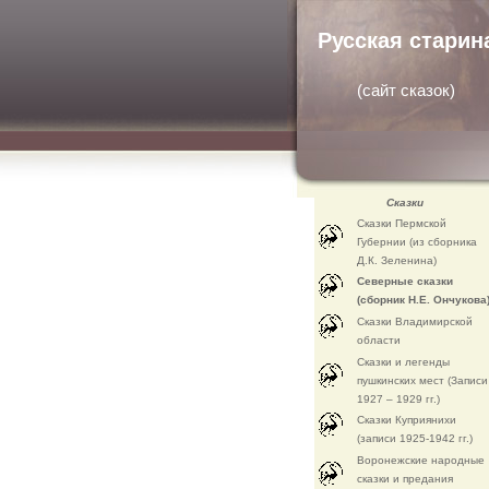
Русская старин
(
сайт сказок
)
Сказки
Сказки Пермской
Губернии (из сборника
Д.К. Зеленина)
Северные сказки
(сборник Н.Е. Ончукова
Сказки Владимирской
области
Сказки и легенды
пушкинских мест (Записи
1927 – 1929 гг.)
Сказки Куприянихи
(записи 1925-1942 гг.)
Воронежские народные
сказки и предания