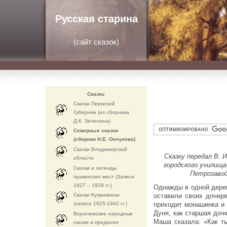
Русская старина
(
сайт сказок
)
Сказки
Сказки Пермской
Губернии (из сборника
Д.К. Зеленина)
Северные сказки
(сборник Н.Е. Ончукова)
Сказки Владимирской
Сказку передал В. 
области
городского училища
Сказки и легенды
Петрозавод
пушкинских мест (Записи
1927 – 1929 гг.)
Однажды в одной дерев
Сказки Куприянихи
оставили своих дочер
(записи 1925-1942 гг.)
приходит монашинка и 
Дуня, как старшая доч
Воронежские народные
Маша сказала: «Как т
сказки и предания