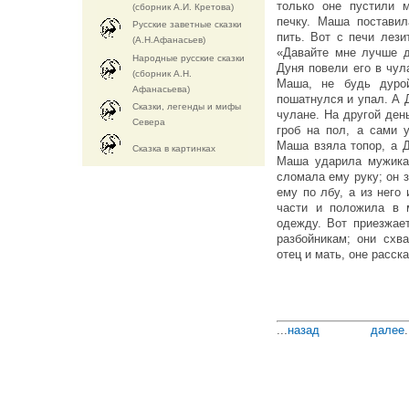
только оне пустили 
(сборник А.И. Кретова)
печку. Маша постави
Русские заветные сказки
пить. Вот с печи лези
(А.Н.Афанасьев)
«Давайте мне лучше д
Народные русские сказки
Дуня повели его в чул
(сборник А.Н.
Маша, не будь дурой
Афанасьева)
пошатнулся и упал. А 
Сказки, легенды и мифы
чулане. На другой ден
Севера
гроб на пол, а сами 
Маша взяла топор, а Д
Cказка в картинках
Маша ударила мужика 
сломала ему руку; он 
ему по лбу, а из него
части и положила в 
одежду. Вот приезжае
разбойникам; они схв
отец и мать, оне расск
...
назад
далее
.