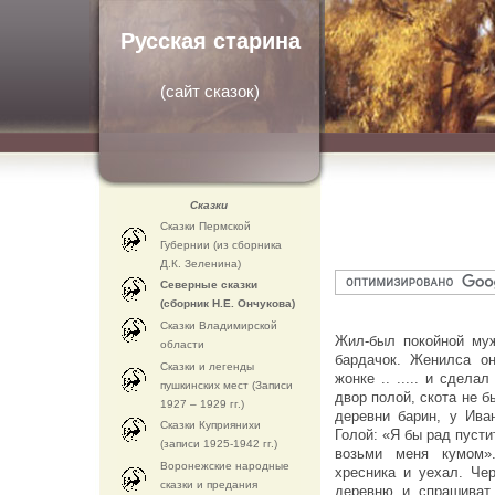
Русская старина
(
сайт сказок
)
Сказки
Сказки Пермской
Губернии (из сборника
Д.К. Зеленина)
Северные сказки
(сборник Н.Е. Ончукова)
Сказки Владимирской
Жил-был покойной муж
области
бардачок. Женилса о
Сказки и легенды
жонке .. ..... и сдела
пушкинских мест (Записи
двор полой, скота не б
1927 – 1929 гг.)
деревни барин, у Ива
Сказки Куприянихи
Голой: «Я бы рад пусти
(записи 1925-1942 гг.)
возьми меня кумом»
Воронежские народные
хресника и уехал. Че
сказки и предания
деревню и спрашиват 