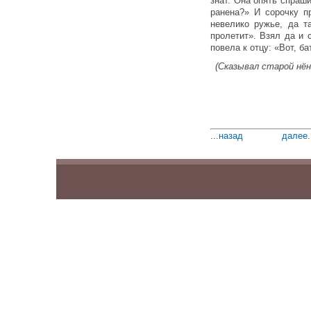
знат. Она опять спраши
ранена?» И сорочку п
невелико ружье, да т
пролетит». Взял да и с
повела к отцу: «Вот, б
(Сказывал старой нён
...
назад
далее
.