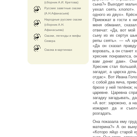
(сборник А.И. Кретова)
сына?» Выходит мальч
Русские заветные сказки
уехал сеять хлопот»
(А.Н.Афанасьев)
одного из двух». Крёс
Приежжат в гости к ни
Народные русские сказки
меня обманил, сказал
(сборник А.Н.
отвечат: «Да, вот мо
Афанасьева)
сыну из их сертук ш
Сказки, легенды и мифы
репы сеять». — «А хр
Севера
«Да он сказал правду
Cказка в картинках
воровать, а он станет 
хресник понравилса, он
вам денег дам». Они
Хресник стал большой,
загадат, а царска дочь
отдас». Вот Ивана Голо
с собой два яича, прив
брюхе у ней телёнок; н
царевне. Царевна сп
загадку загадывать, д
«А вот: зарожоно, а н
изжарил да и съел»
розгадать.
Она показала ему груд
материна?» А он выну
«Которо яйцо старой 