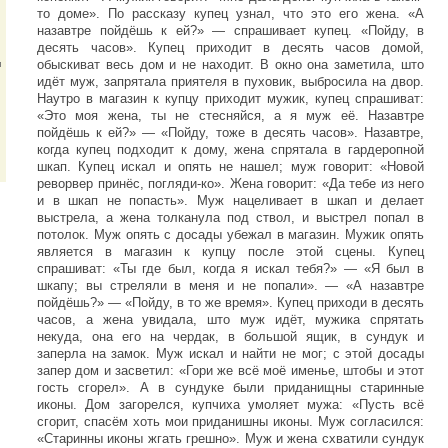
то доме». По рассказу купец узнал, что это его жена. «А
назавтре пойдёшь к ей?» — спрашивает купец. «Пойду, в
десять часов». Купец приходит в десять часов домой,
обыскиват весь дом и не находит. В окно она заметила, што
и
идёт муж, запрятала приятеля в пуховик, выбросила на двор.
Наутро в магазин к купцу приходит мужик, купец спрашиват:
«Это моя жена, ты не стесняйся, а я муж её. Назавтре
пойдёшь к ей?» — «Пойду, тоже в десять часов». Назавтре,
когда купец подходит к дому, жена спрятала в гардеропной
шкап. Купец искал и опять не нашел; муж говорит: «Новой
реворвер принёс, погляди-ко». Жена говорит: «Да тебе из него
и в шкап не попасть». Муж нацеливает в шкап и делает
выстрела, а жена толканула под ствол, и выстрел попал в
потолок. Муж опять с досады убежал в магазин. Мужик опять
является в магазин к купцу после этой сцены. Купец
спрашиват: «Ты где был, когда я искал тебя?» — «Я был в
шкапу; вы стреляли в меня и не попали». — «А назавтре
пойдёшь?» — «Пойду, в то же время». Купец приходи в десять
часов, а жена увидала, што муж идёт, мужика спрятать
некуда, она его на чердак, в большой ящик, в сундук и
заперла на замок. Муж искал и найти не мог; с этой досады
запер дом и засветил: «Гори же всё моё именье, штобы и этот
гость сгорел». А в сундуке были приданищны старинные
иконы. Дом загорелся, купчиха умоляет мужа: «Пусть всё
сгорит, спасём хоть мои приданишны иконы. Муж согласился:
«Старинны иконы жгать грешно». Муж и жена схватили сундук