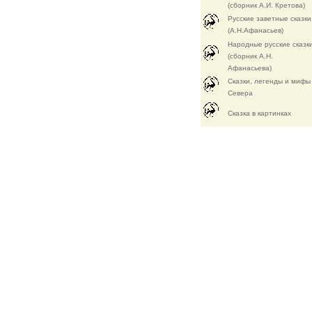
(сборник А.И. Кретова)
Русские заветные сказки
(А.Н.Афанасьев)
Народные русские сказк
(сборник А.Н.
Афанасьева)
Сказки, легенды и мифы
Севера
Cказка в картинках