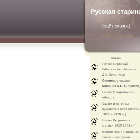
Русская старин
(
сайт сказок
)
Сказки
Сказки Пермской
Губернии (из сборника
Д.К. Зеленина)
Северные сказки
(сборник Н.Е. Ончукова
Сказки Владимирской
области
Сказки и легенды
пушкинских мест (Записи
1927 – 1929 гг.)
Сказки Куприянихи
(записи 1925-1942 гг.)
Воронежские народные
сказки и предания