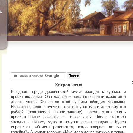
а
)
Хитрая жена
В одном городе деревенской мужик заходит к купчихе и
просит подаяние. Она дала и велела еще притти назавтре в
десять часов. Он после этой купчихи обходил магазины.
Назавтре явился к купчихе, она его угостила и дала ему сто
рублей (пригласила по-настоящему), после этого опять
просила притти назавтре, в те же часы. После этого он
заходит к ейному мужу и покупат разны продукты. Купец
спрашиват: «Отчего разбогател, когда вчерась не было
копейки?» А мужик говорит: «Мне дала денег купчиха в таком-