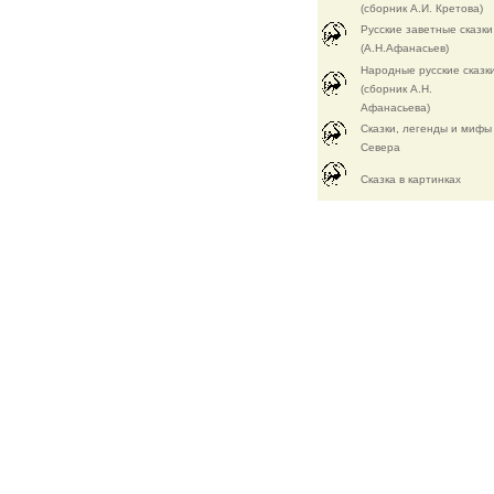
(сборник А.И. Кретова)
Русские заветные сказки
(А.Н.Афанасьев)
Народные русские сказк
(сборник А.Н.
Афанасьева)
Сказки, легенды и мифы
Севера
Cказка в картинках