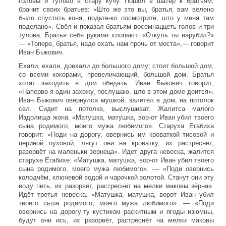
головы и тулово в стару кучу. Пошол в шатёр к братьям,
бранит своих братьев: «Што же это вы, братья, вам велено
было спустить коня, подьте-ко посмотрите, што у меня там
поделано». Свёл и показал братьям восемнаццеть голов и три
тулова. Братья себя руками хлопают. «Откуль ты нарубил?»
— «Топере, братья, надо ехать нам прочь от моста»,— говорит
Иван Быкович.
Ехали, ехали, доехали до большого дому; стоит большой дом,
со всеми кокорами, превеличающий, большой дом. Братья
хотят заходить в дом обедать. Иван Быкович говорит;
«Наперво я один захожу, послушаю, што в этом доме деится».
Иван Быкович овернулса мушкой, залетел в дом, на потолок
сел. Сидит на потолке, выслушиват. Жалитса малого
Издолища жона. «Матушка, матушка, вор-от Иван убил твоего
сына родимого, моего мужа любимого». Старуха Егабиха
говорит: «Поди на дорогу, овернись им кроваткой тисовой и
периной пуховой, лягут они на кроватку, их растреснёт,
разорвёт на маленьки зернеца». Идет друга невеска, жалится
старухе Егабихе: «Матушка, матушка, вор-от Иван убил твоего
сына родимого, моего мужа любимого». — «Поди овернись
колодчём, ключевой водой и чарочкой золотой. Станут они эту
воду пить, их разорвёт, растреснёт на мелки маковы зёрна».
Идёт третья невеска. «Матушка, матушка, ворот Иван убил
твоего сьша родимого, моего мужа любимого». — «Поди
овернись на дорогу-ту кустиком раскитным и ягоды изюмны,
будут они ись, их разорвёт, растреснёт на мелки маковы