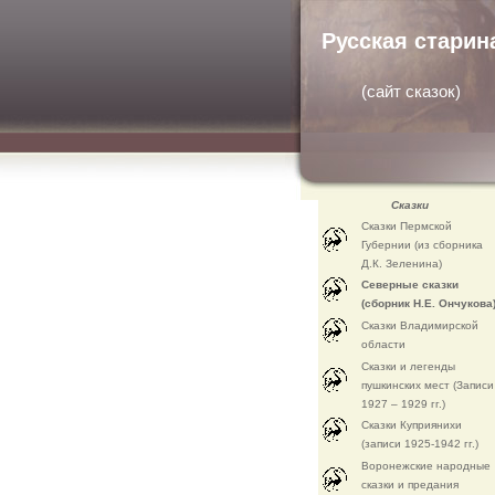
Русская старин
(
сайт сказок
)
Сказки
Сказки Пермской
Губернии (из сборника
Д.К. Зеленина)
Северные сказки
(сборник Н.Е. Ончукова
Сказки Владимирской
области
Сказки и легенды
пушкинских мест (Записи
1927 – 1929 гг.)
Сказки Куприянихи
(записи 1925-1942 гг.)
Воронежские народные
сказки и предания