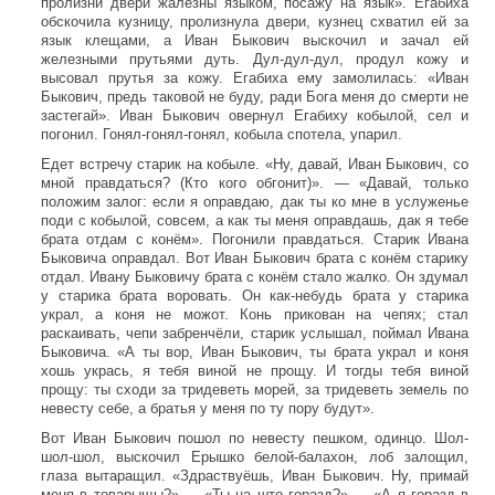
пролизни двери жалезны языком, посажу на язык». Егабиха
обскочила кузницу, пролизнула двери, кузнец схватил ей за
язык клещами, а Иван Быкович выскочил и зачал ей
железными прутьями дуть. Дул-дул-дул, продул кожу и
высовал прутья за кожу. Егабиха ему замолилась: «Иван
Быкович, предь таковой не буду, ради Бога меня до смерти не
застегай». Иван Быкович овернул Егабиху кобылой, сел и
погонил. Гонял-гонял-гонял, кобыла спотела, упарил.
Едет встречу старик на кобыле. «Ну, давай, Иван Быкович, со
мной правдаться? (Кто кого обгонит)». — «Давай, только
положим залог: если я оправдаю, дак ты ко мне в услуженье
поди с кобылой, совсем, а как ты меня оправдашь, дак я тебе
брата отдам с конём». Погонили правдаться. Старик Ивана
Быковича оправдал. Вот Иван Быкович брата с конём старику
отдал. Ивану Быковичу брата с конём стало жалко. Он здумал
у старика брата воровать. Он как-небудь брата у старика
украл, а коня не можот. Конь прикован на чепях; стал
раскаивать, чепи забренчёли, старик услышал, поймал Ивана
Быковича. «А ты вор, Иван Быкович, ты брата украл и коня
хошь укрась, я тебя виной не прощу. И тогды тебя виной
прощу: ты сходи за тридеветь морей, за тридеветь земель по
невесту себе, а братья у меня по ту пору будут».
Вот Иван Быкович пошол по невесту пешком, одинцо. Шол-
шол-шол, выскочил Ерышко белой-балахон, лоб залощил,
глаза вытаращил. «Здраствуёшь, Иван Быкович. Ну, примай
меня в товарыщы?» — «Ты на што горазд?» — «А я горазд в