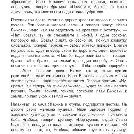
зёрнышка». Иван Быкович выслушал говорья, вылетел,
овернулса, говорит братьям: «Поедемте, братья, от этого
дому прочь, как можно нам надо отсюда убратса».
Поехали три брата, стоит на дороге кроватка тисова и перинка
пухова. Эти братья желают легчи и говорят брату: «Иван
Быкович, надо нам бы отдохнуть на кроватку с устатку». —
«Нет, братья, вы не слезавайте с коней, я один соскочу,
попробую ей». Братья сидят, он соскочил, тюкнул кроватку
сабелькой, поперек пересек — баба легается поперёк. Братья
испужались. Едут вперёд, стоит на дороге колодеч, ключева-
вода и чарочка золота. «Нам бы надо напиться», — говорят
братья. «Вы, братья, не слезайте, я один попробую». Опять
соскочил с коня, колодеч тюкнул — баба поперёк перерубил
— вьётсе. Поехали прочь. Ехали, ехали, стоит кустик
ракитовой, ягодки изъюмовы. Иван Быкович соскочил с коня
хватил кустик — баба поперёк легаится. Говорит братьям: «Ну,
братья, вы теперь за мной держитесь, будет за нами велика
погоня». Гонили, гонили, гонили, соскочил Иван Быкович к
земли, припал ухом к земли — звучит.
Наганиват их баба Ягабиха в ступы, подпиратся пестом. На
дороге стоит железна кузница, Иван Быкович поднел у
жалезной кузницы угол, и заехали все с конями. Пригонила
баба Ягабиха, говорит кузнецу: «Вор-кузнец, отдай Ивана
Быковича, посади на язык — зглону». Кузнец и говорит: «Я
посажу на язык, ты, Ягабиха, обскочи кругом эту кузницу,