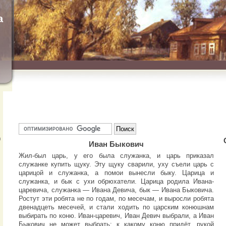
а
)
Иван Быкович
Жил-был царь, у его была служанка, и царь приказал
служанке купить щуку. Эту щуку сварили, уху съели царь с
царицой и служанка, а помои вынесли быку. Царица и
служанка, и бык с ухи обрюхатели. Царица родила Ивана-
царевича, служанка — Ивана Девича, бык — Ивана Быковича.
Ростут эти робята не по годам, по месечам, и выросли робята
двенадцеть месечей, и стали ходить по царским конюшнам
выбирать по коню. Иван-царевич, Иван Девич выбрали, а Иван
Быкович не может выбрать: к какому коню придёт, рукой