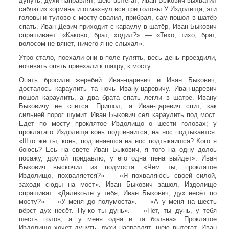
дунуть, духи направлят, шею вытегат, Иван Быкович выхватил
саблю из кормана и отмахнул все три головы У Издолища; эти
головы и тулово с мосту свалил, прибрал, сам пошол в шатёр
спать. Иван Девич приходит с караулу в шатёр, Иван Быкович
спрашивает: «Каково, брат, ходил?» — «Тихо, тихо, брат,
волосом не вянет, ничего я не слыхал».
Утро стало, поехали они в поле гулять, весь день проездили,
ночевать опять приехали к шатру, к мосту.
Опять бросили жеребей Иван-царевич и Иван Быкович,
досталось караулить та ночь Ивану-царевичу. Иван-царевич
пошол караулить, а два брата спать легли в шатре. Ивану
Быковичу не спится. Пришол, а Иван-царевич спит, как
сильней порог шумит. Иван Быкович сел караулить под мост.
Едет по мосту проклятое Издолищо о шести головах; у
проклятаго Издолища конь подпинаится, на нос подтыкаится.
«Што же ты, конь, подпинаешся на нос подтыкаишся? Кого я
боюсь? Есь на свете Иван Быкович, я того на одну долоь
посажу, другой придавлю, у его одна пена выйдет». Иван
Быкович выскочил из подмоста. «Чем ты, проклятое
Издолищо, похваляется?» — «Я похваляюсь своей силой,
заходи сюды на мост». Иван Быкович зашол, Издолище
спрашиват: «Далёко-ле у тебя, Иван Быкович, дух несёт по
мосту?» — «У меня до полумоста». — «А у меня на шесть
вёрст дух несёт. Ну-ко ты дунь». — «Нет, ты дунь, у тебя
шесть голов, а у меня одна и та больна». Проклятое
Издолищо хочет дунуть, духи направлят, шею вытегат, Иван