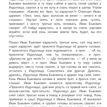
Быкович выхватил в ту пору саблю и шесть голов срубил у
Издолища, свалил в ту же кучу и спать пошол в шатёр. Утром
спрашиват: «Каково же, брат, ты караулил?» Отвечает Иван-
царевич: «Тихо, тихо, брат, волосом не вянет — ничего я не
слышал». Наутро опять в поле поехали день гулять,
приезжают к мосту третью ночь ночевать. Иван Быкович
говорит: «Я пойду караулить, а в шатри не спите, картами
играйте: если мой конь ногами землю бить будет, вы его
спустите».
Пошол Иван Быкович караулить третью ночь, сел под мост,
сидит караулит; идёт проклято Издолище об девети головах.
У проклятого Издолища конь подпинается... и проч. ... «А ты,
проклятое Издолище, чем ты похваляешся»... и проч.
«Далеко-ле дух несёт?» — «До полумоста». — «А у меня за
деветь вёрст...» и проч. Иван Быкович в ту пору саблю
выдернул, шесть голов свалил, а три головы не мог свалить,
осталось у Издолища. Схватились они дратця. Дрались,
дрались, Издолище Ивана Быковича и здавил под себя, смял.
Конь Ивана Быковича ногами в землю бьёт, а братья спят, не
слышат. Иван Быкович конается проклятому Издолищу:
«Проклято Издолищо, дай мне розуть со правой ноги сапог, со
белым-светом проститься». Издолищо дал, Иван Быкович
снял сапог, бросил коню в повод и розорвал этот повод. Конь
прибежал и срыл Издолища с Ивана Быковича. И выхватил
Иван Быкович саблю, и срубил головы остальни, свалил эти