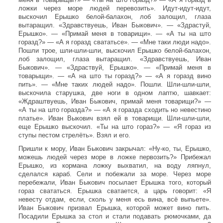
ложки через море людей перевозить». Идут-идут-идут,
выскочил Ерышко белой-балахон, лоб залощил, глаза
вытаращил. «Здравствуешь, Иван Быкович». — «Здрастуй,
Ерышко». — «Примай меня в товарищи». — «А ты на што
горазд?» — «А я горазд свататьсе». — «Мне таки люди надо».
Пошли трое, шли-шли-шли, выскочил Ерышко белой-балахон,
лоб залощил, глаза вытаращил. «Здравствуешь, Иван
Быкович». — «Здраствуй, Ерышко». — «Примай меня в
товарыщи». — «А на што ты горазд?» — «А я горазд вино
пить». — «Мне таких людей надо». Пошли. Шли-шли-шли,
выскочила старушка, две ноги в одном лаптю, шавкает:
«Ждраштвуешь, Иван Быкович, примай меня товарищи?» —
«А ты на што горазда?» — «А я горазда сходить но невестино
платье». Иван Выкович взял ей в товарищи. Шли-шли-шли,
еще Ерышко выскочил. «Ты на што гораз?» — «Я гораз из
ступы пестом стрелёть». Взял и его.
Пришли к мору, Иван Быкович закрычал: «Ну-ко, ты, Ерышко,
можешь людей через море в ложке первозить?» Прибежал
Ерышко, из кормана ложку выхватил, на воду ляпнул,
сделался караб. Сели и побежали за море. Через море
перебежали, Иван Быкович посылает Ерышка того, который
гораз свататься. Ерышка сватается, а царь говорит: «Я
невесту отдам, если, сколь у меня есь вина, всё выпьете».
Иван Быкович призвал Ерышка, которой может вино пить.
Посадили Ерышка за стол и стали подавать рюмочками, да