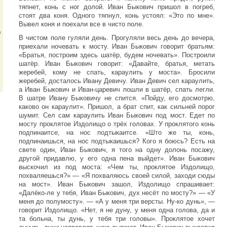
тяпнет, конь с ног долой. Иван Быкович пришол в погреб,
стоят два коня. Одного тяпнул, конь устоял: «Это по мне».
Вывел коня и поехали все в чисто поле.
и
В чистом поле гуляли день. Прогуляли весь день до вечера,
приехали ночевать к мосту. Иван Быкович говорит братьям:
«Братья, построим здесь шатёр, будем ночевать». Построили
шатёр. Иван Быкович говорит: «Давайте, братья, метать
жеребей, кому не спать, караулить у моста». Бросили
жеребей, досталось Ивану Девичу. Иван Девич сел караулить,
а Иван Быкович и Иван-царевич пошли в шатёр, спать легли.
В шатре Ивану Быковичу не спится. «Пойду, его досмотрю,
каково он караулит». Пришол, а брат спит, как сильней порог
шумит. Сел сам караулить Иван Быкович под мост. Едет по
мосту проклятое Издолищо о трёх головах. У проклятого конь
подпинаитсе, на нос подтыкаитсе. «Што же ты, конь,
подпинаишься, на нос подтыкаишься? Кого я боюсь? Есть на
свете один, Иван Быкович, я того на одну долонь посажу,
другой придавлю, у его одна пена выйдет». Иван Быкович
выскочил из под моста: «Чем ты, проклятое Издолищо,
похваляешься?» — «Я похваляюсь своей силой, заходи сюды
на мост». Иван Быкович зашол, Издолищо спрашивает:
«Далёко-ле у тебя, Иван Быкович, дух несёт по мосту?» — «У
меня до полумосту». — «А у меня три версты. Ну-ко дунь», —
говорит Издолищо. «Нет, я не дуну, у меня одна голова, да и
та больна, ты дунь, у тебя три головы». Проклятое хочет