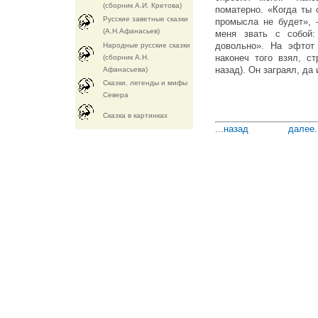
(сборник А.И. Кретова)
поматерно. «Когда ты
Русские заветные сказки
промысла не будет», 
(А.Н.Афанасьев)
меня звать с собой
довольно». На эфтот
Народные русские сказки
наконеч того взял, с
(сборник А.Н.
назад). Он заграял, да 
Афанасьева)
Сказки, легенды и мифы
Севера
Cказка в картинках
...
назад
далее
.