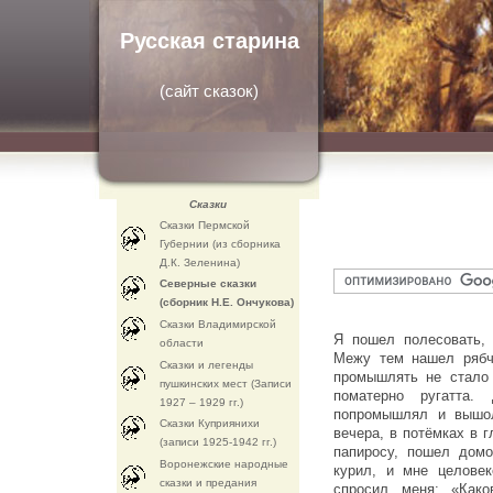
Русская старина
(
сайт сказок
)
Сказки
Сказки Пермской
Губернии (из сборника
Д.К. Зеленина)
Северные сказки
(сборник Н.Е. Ончукова)
Сказки Владимирской
Я пошел полесовать, 
области
Межу тем нашел рябч
Сказки и легенды
промышлять не стало 
пушкинских мест (Записи
поматерно ругатта
1927 – 1929 гг.)
попромышлял и вышол
Сказки Куприянихи
вечера, в потёмках в 
(записи 1925-1942 гг.)
папиросу, пошел домо
Воронежские народные
курил, и мне целовек
сказки и предания
спросил меня: «Как