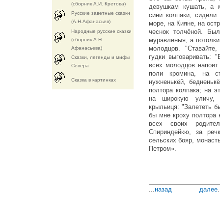
(сборник А.И. Кретова)
девушкам кушать, а 
Русские заветные сказки
сини колпаки, сидели
(А.Н.Афанасьев)
море, на Кияне, на ост
чеснок толчёной. Был
Народные русские сказки
муравленыя, а потолки
(сборник А.Н.
молодцов. "Ставайте,
Афанасьева)
гудки выговаривать: "
Сказки, легенды и мифы
всех молодцов напоит
Севера
поли кромина, на с
Cказка в картинках
нужненькёй, бедненьк
полтора колпака; на 
на широкую уличу, 
крыльиця: "Залететь б
бы мне кроху полтора 
всех своих родите
Спириндейкю, за реч
сельских бояр, монасты
Петром».
...
назад
далее
.