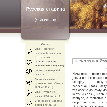
Русская старина
(
сайт сказок
)
Сказки
Сказки Пермской
Губернии (из сборника
Д.К. Зеленина)
Северные сказки
(сборник Н.Е. Ончукова)
Сказки Владимирской
Начинается, починаетс
области
добраго коня иноходца
Сказки и легенды
поперду, от наступч
пушкинских мест (Записи
поросёнок часто насту
1927 – 1929 гг.)
так опасно доброму мо
Сказки Куприянихи
чести и славы, малы р
(записи 1925-1942 гг.)
капнуло, в горшоцик л
Воронежские народные
скоро заслонку прикл
сказки и предания
Это бы ества прела, 