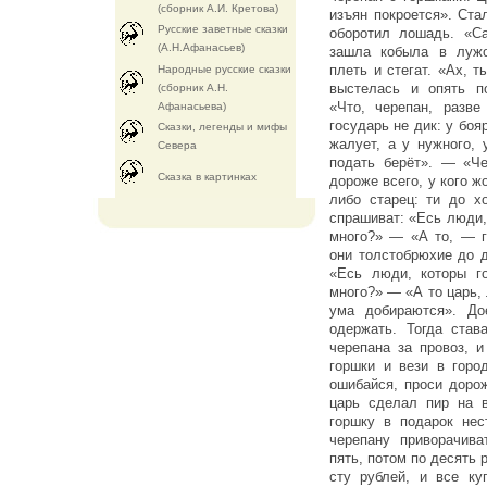
(сборник А.И. Кретова)
изъян покроется». Ста
Русские заветные сказки
оборотил лошадь. «Са
(А.Н.Афанасьев)
зашла кобыла в лужо
плеть и стегат. «Ах, т
Народные русские сказки
выстелась и опять п
(сборник А.Н.
«Что, черепан, разв
Афанасьева)
государь не дик: у боя
Сказки, легенды и мифы
жалует, а у нужного, 
Севера
подать берёт». — «Че
Cказка в картинках
дороже всего, у кого ж
либо старец: ти до х
спрашиват: «Есь люди, 
много?» — «А то, — г
они толстобрюхие до 
«Есь люди, которы го
много?» — «А то царь, 
ума добираются». До
одержать. Тогда став
черепана за провоз, и
горшки и вези в горо
ошибайся, проси дорож
царь сделал пир на 
горшку в подарок нес
черепану приворачив
пять, потом по десять 
сту рублей, и все ку