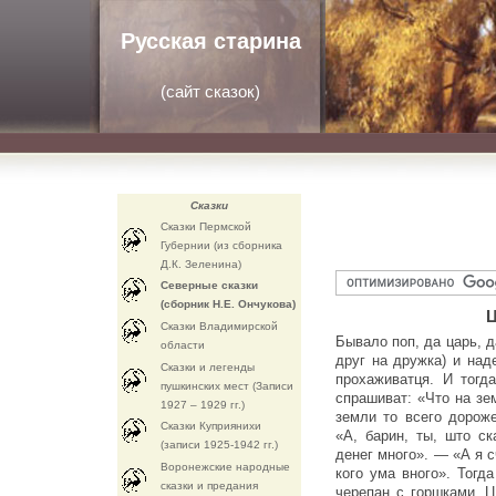
Русская старина
(
сайт сказок
)
Сказки
Сказки Пермской
Губернии (из сборника
Д.К. Зеленина)
Северные сказки
(сборник Н.Е. Ончукова)
Ц
Сказки Владимирской
Бывало поп, да царь, д
области
друг на дружка) и над
Сказки и легенды
прохаживатця. И тогд
пушкинских мест (Записи
спрашиват: «Что на зе
1927 – 1929 гг.)
земли то всего дороже
Сказки Куприянихи
«А, барин, ты, што с
(записи 1925-1942 гг.)
денег много». — «А я с
Воронежские народные
кого ума вного». Тогд
сказки и предания
черепан с горшками. Ц