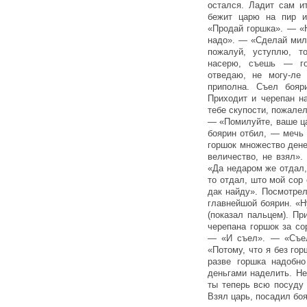
остался. Ладит сам и
бежит царю на пир и
«Продай горшка». — «Н
надо». — «Сделай мило
пожалуй, уступлю, т
насерю, съешь — го
отведаю, не могу-ле 
приполна. Съел бояр
Приходит и черепан на
тебе скупости, пожалел
— «Помилуйте, ваше ц
боярин отбил, — мечь 
горшок множество ден
величество, не взял»
«Да недаром же отдал,
то отдал, што мой со
дак найду». Посмотрел
главнейшой боярин. «Ну
(показал пальцем). Пр
черепана горшок за со
— «И съел». — «Съе
«Потому, что я без го
разве горшка надобн
деньгами наделить. Не
ты теперь всю посуду
Взял царь, посадил боя