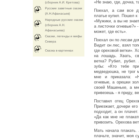
«Не знаю, где, дочка, 
(сборник А.И. Кретова)
Русские заветные сказки
Поехал, а сам все ду
(А.Н.Афанасьев)
платье купил. Пошел к
Народные русские сказки
«Мужики, а вы не знает
(сборник А.Н.
а листочки огневые?» -
Афанасьева)
может, где есть».
Сказки, легенды и мифы
Поехал он по лесам дом
Севера
Видит он лес, взял топ
где ореховой ветки». Х
Cказка в картинках
на лошадь. Хвать, св
ветка? Рубил, рубил.
зубы: «Кто тебе пр
медведюшка, не трог 
мне и приказала: «Н
огневые, а орешки зол
своей Машеньке, а мн
привезешь - я приду, в
Поставил отец Орехо
Приезжает, дочери его
подходит, а он плачет
«Да как мне не плака
привозить. Орехова вет
Мать начала плакать.
плачьте, значит, моя с