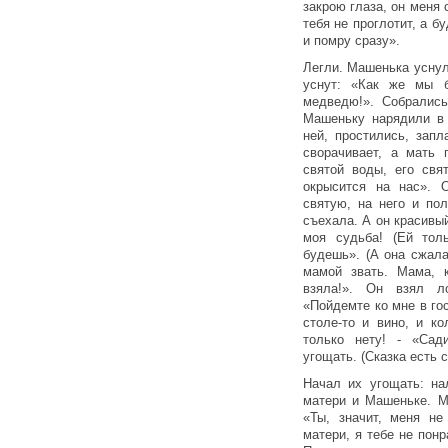
закрою глаза, он меня 
тебя не проглотит, а бу
и помру сразу».
Легли. Машенька уснула
уснут: «Как же мы б
медведю!». Собрались
Машеньку нарядили в 
ней, простились, запл
сворачивает, а мать 
святой воды, его свя
окрысится на нас». 
святую, на него и по
съехала. А он красивы
моя судьба! (Ей тол
будешь». (А она сжалас
мамой звать. Мама, 
взяла!». Он взял л
«Пойдемте ко мне в гос
столе-то и вино, и ко
только нету! - «Сад
угощать. (Сказка есть с
Начал их угощать: на
матери и Машеньке. М
«Ты, значит, меня н
матери, я тебе не понр