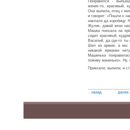
Понравился - выпьеш
жених-то, красивый, 
Она выпила, отец с ма
и говорит: «Пошли к на
наклали да коробицу. 
Жулик, давай вези нас
Машка поехала на ярм
сидит красивый, кудря
Василий, да где-то ты
Шел из армии, а мы п
никакой ярманки не
Машенька понравилас
поживу маненько». Ну, 
Приехали, выпили, и ст
...
назад
далее
.