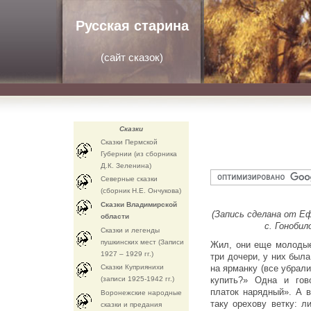
Русская старина
(
сайт сказок
)
Сказки
Сказки Пермской
Губернии (из сборника
Д.К. Зеленина)
Северные сказки
(сборник Н.Е. Ончукова)
Сказки Владимирской
(Запись сделана от Еф
области
с. Гонобил
Сказки и легенды
пушкинских мест (Записи
Жил, они еще молодые
1927 – 1929 гг.)
три дочери, у них был
Сказки Куприянихи
на ярманку (все убрали
(записи 1925-1942 гг.)
купить?» Одна и гов
платок нарядный». А в
Воронежские народные
таку орехову ветку: л
сказки и предания