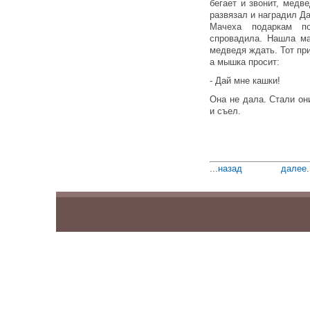
бегает и звонит, медв
развязал и наградил Д
Мачеха подаркам п
спровадила. Нашла ма
медведя ждать. Тот пр
а мышка просит:
- Дай мне кашки!
Она не дала. Стали он
и съел.
...
назад
далее
.