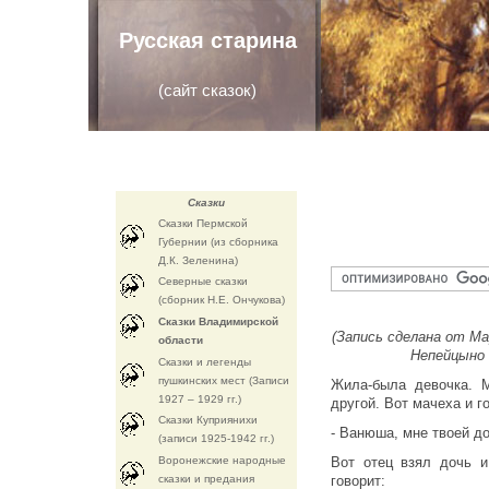
Русская старина
(
сайт сказок
)
Сказки
Сказки Пермской
Губернии (из сборника
Д.К. Зеленина)
Северные сказки
(сборник Н.Е. Ончукова)
Сказки Владимирской
(Запись сделана от Мар
области
Непейцыно (
Сказки и легенды
пушкинских мест (Записи
Жила-была девочка. 
1927 – 1929 гг.)
другой. Вот мачеха и г
Сказки Куприянихи
- Ванюша, мне твоей до
(записи 1925-1942 гг.)
Воронежские народные
Вот отец взял дочь и
сказки и предания
говорит: