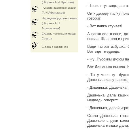
(сборник А.И. Кретова)
- Ты вот тут сядь, а я 
Русские заветные сказки
(А.Н.Афанасьев)
Он к дереву палку прив
говорит:
Народные русские сказки
(сборник А.Н.
- Вот папка стукает!
Афанасьева)
А папка сел в сани, да
Сказки, легенды и мифы
пошла. Шла-шла и при
Севера
Видит, стоит избушка. 
Cказка в картинках
Вот вдет медведь:
- Фу! Русским духом па
Вот Дашенька вышла. Н
- Ты у меня тут буде
Дашенька кашу варить, 
- Дашенька, Дашенька!
Дашенька дала кашки
медведь говорит:
- Дашенька, давай игра
Стала Дашенька глаз
Дашеньке в руки коло
Дашенька мышке дала,