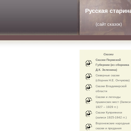
Русская старин
(
сайт сказок
)
Сказки
Сказки Пермской
Губернии (из сборника
Д.К. Зеленина)
Северные сказки
(сборник Н.Е. Ончукова)
Сказки Владимирской
области
Сказки и легенды
пушкинских мест (Записи
1927 – 1929 гг.)
Сказки Куприянихи
(записи 1925-1942 гг.)
Воронежские народные
сказки и предания