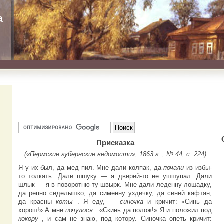
а
Присказка
(«Пермские губернские ведомости», 1863 г ., № 44, с. 224)
Я у их был, да мед пил. Мне дали колпак, да
почали
из избы-
то толкать. Дали шшуку — я дверей-то не ушшупал. Дали
шлык — я в поворотню-ту швырк. Мне дали леденну лошадку,
да репно седелышко, да сименну уздичку, да синей кафтан,
да красны
коты
. Я еду, —
синочка
и кричит: «Синь да
хорош!» А мне
почулося
: «Скинь да полож!» Я и положил под
кокору
, и сам не знаю, под котору. Синочка опеть кричит: