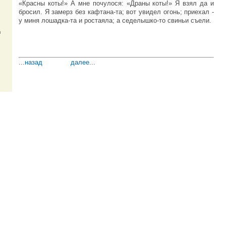
«Красны коты!» А мне почулося: «Драны коты!» Я взял да и
бросил. Я замерз без кафтана-та; вот увидел огонь; приехал -
у миня лошадка-та и ростаяла; а седелышко-то свиньи съели.
и
...
назад
далее
...