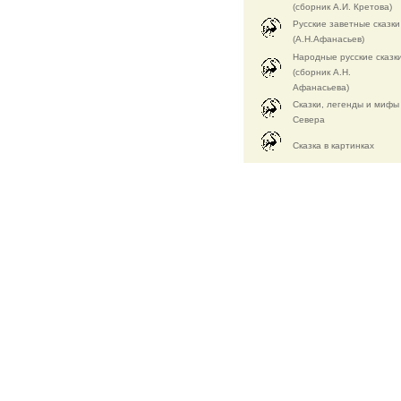
(сборник А.И. Кретова)
Русские заветные сказки
(А.Н.Афанасьев)
Народные русские сказк
(сборник А.Н.
Афанасьева)
Сказки, легенды и мифы
Севера
Cказка в картинках