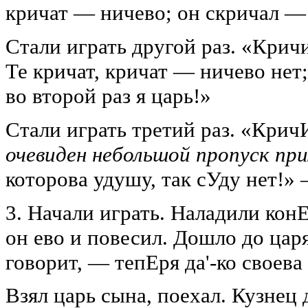
кричат — ничево; он скричал — 
Стали играть другой раз. «Крич
Те кричат, кричат — ничево нет
во второй раз я царь!»
Стали играть третий раз. «КричИт
очевиден небольшой пропуск при
которова удушу, так сУду нет!» 
3. Начали играть. Наладили кон
он ево и повесил. Дошло до цар
говорит, — тепЕря да'-ко своева
Взял царь сына, поехал. Кузнец 