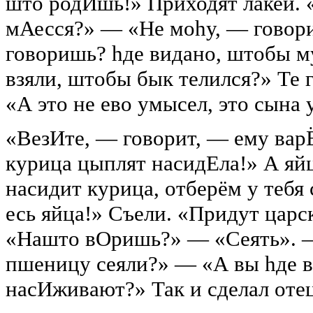
што родИшь!» Приходят лакеи. 
мАесся?» — «Не моhу, — говор
говоришь? hде видано, штобы м
взяли, штобы бык телился?» Те 
«А это не ево умысел, это сына
«ВезИте, — говорит, — ему вар
курица цыплят насидЕла!» А яй
насидит курица, отберём у тебя
есь яйца!» Съели. «Придут царс
«Нашто вОришь?» — «Сеять». 
пшеницу сеяли?» — «А вы hде в
насИживают?» Так и сделал отец