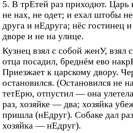
5. В трЕтей раз приходют. Царь
не нах, не одет; и ехал штобы 
друга и нЕдруга; нёс гостинец и
дворе и не на улице.
Кузнец взял с собой женУ, взял 
отца посадил, бреднём ево нак
Приезжает к царскому двору. Че
остановился. (Остановился не на
тетЕрю, отпустил — она улетела.
раз, хозяйке — два; хозяйка убе
пришла (нЕдруг). Собаке дал раз
хозяйка — нЕдруг).