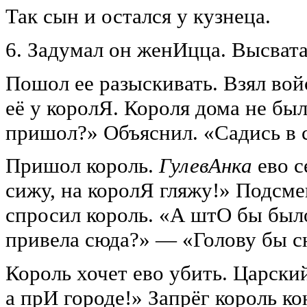
Так сын и остался у кузнеца.
6. Задумал он женИцца. Высвата
Пошол ее разыскивать. Взял вой
её у королЯ. Короля дома не бы
пришол?» Объяснил. «Садись в с
Пришол король.
ГулевАнка
ево с
сижу, на королЯ гляжу!» Подсм
спросил король. «А штО бы было
привела сюда?» — «Голову бы с
Король хочет ево убить. Царский
а прИ городе!» Запрёг король ко