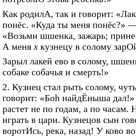
Как родилА, так и говорит: «Лак
понёс. «Куда ты меня понёс?» 
«Возьми шшенка, зажарь; принес
А меня
х
кузнецу в солому зарО
Зарыл лакей ево в солому, шшен
собаке собачья и смерть!»
2. Кузнец стал рыть солому, чут
говорит: «Боh найдЁныша дал!» 
растет не по годам, а по часам
играть в цари. Кузнецов сын г
воротИсь, река, назад! У ково в