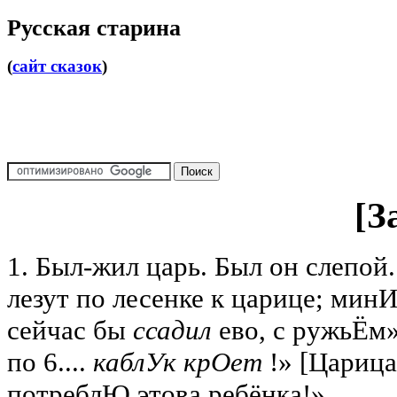
Русская старина
(
сайт сказок
)
[З
1. Был-жил царь. Был он слепой
лезут по лесенке к царице; мин
сейчас бы
ссадил
ево, с ружьЁм»
по 6....
каблУк крОет
!» [Царица
потреблЮ этова ребёнка!»