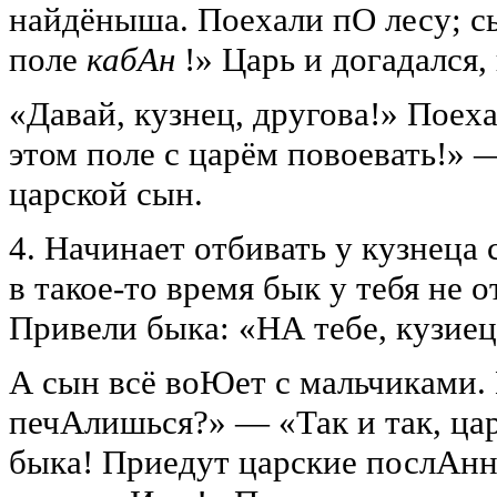
найдёныша. Поехали пО лесу; сы
поле
кабАн
!» Царь и догадался
«Давай, кузнец, другова!» Поеха
этом поле с царём повоевать!» —
царской сын.
4. Начинает отбивать у кузнеца 
в такое-то время бык у тебя не о
Привели быка: «НА тебе, кузиец,
А сын всё воЮет с мальчиками.
печАлишься?» — «Так и так, цар
быка! Приедут царские послАнн