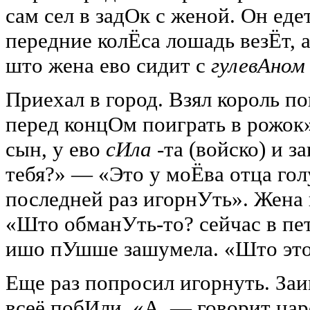
сам сел в задОк с женой. Он еде
передние колЁса лошадь везЁт, 
што жена ево сидит с
гулевАно
Приехал в город. Взял король п
перед концОм поиграть в рожок»
сын, у ево
сИла
-та (войско) и з
тебя?» — «Это у моЁва отца гол
последней раз игорнУть». Жена 
«Што обманУть-то? сейчас в пе
ишо пУшше зашумела. «Што это?
Еще раз попросил игорнуть. Заи
всеё побИли. «А, — говорит ца