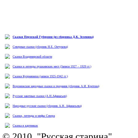
Сказки Пермской Губернии (из сборника Д.К. Зеленина)
Северные сказки (сборник Н.Е. Ончукова)
Сказки Владимирской области
Сказки и легенды пушкинских мест (Записи 1927 – 1929 гг.)
Сказки Куприянихи (записи 1925-1942 гг.)
Воронежские народные сказки и предания (сборник А.И. Кретова)
Русские заветные сказки (А.Н.Афанасьев)
Народные русские сказки (сборник А.Н. Афанасьева)
Сказки, легенды и мифы Севера
Cказка в картинках
© 2010, "Русская старина",