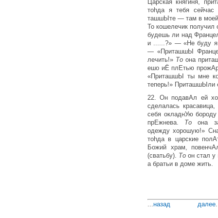
Царская княгиня, пр
тоhда я тебя сейчас
ташшЫте — там в моей
То кошелечик получил 
будешь ли над Францеле
и ......?» — «Не буду
— «ПриташшЫ Франце
лечить!»
То
она прита
ешо иЁ плЕтью прожАри
«ПриташшЫ ты мне кос
теперь!» ПриташшЫли 
22. Он подавАл ей х
сделалась красавица,
себя окладнУю бороду
прЕжнева.
То
она з
одежду хорошую!» Сна
тоhда в царские полА
Божий храм, повенчА
(сватьбу).
То
он стал у
а братьи в доме жить.
...
назад
далее
.