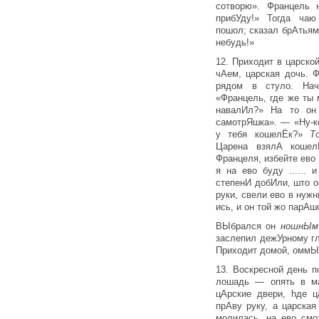
сотворю». Францель 
прибУду!» Тогда чаю
пошол; сказал брАтьям
небудь!»
12. Приходит в царско
чАем, царская дочь. 
рядом в стуло. Нач
«Францель, где же ты
навалИл?» На то он
самотрЯшка». — «Ну-ко
у тебя кошелЁк?»
Т
Царена взялА кошел
Францеля, избейте ево 
я на ево буду ...... и 
степенИ добИли, што о
руки, свели ево в нужн
ись, и он той жо парАш
ВЫбрался он
ношнЫ
заслепил дежУрному гл
Приходит домой, оммЫл
13. Воскресной день п
ло­шадь — опять в м
цАрские двери, hде ц
прАву руку, а царска
молилась, на ево смо