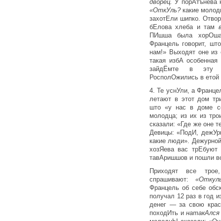
дворец.
У порАтънева 
«ОткУль?
какие молод
захотЕли шипко. Отвор
бЕлова хлеба и там
ПИшша была хорОша
Францель говорит, шт
нам!» Выходят оне из
такая избА особенная
зайдЁмте в эту и
РосполОжились в етой 
4. Те уснУли, а Франце
летают в этот дом тр
што «у нас в доме 
молодца; из их из тр
сказали: «Где же оне т
Девицы: «ПодИ, дежУр
какие люди». Дежурной
хозЯева вас трЕбуют 
тавАришшов и пошли вс
Приходят все тр
спрашивают:
«Отку
Францель об себе обс
получал 12 раз в год и
денег — за свою крас
походИть и
натакАлс