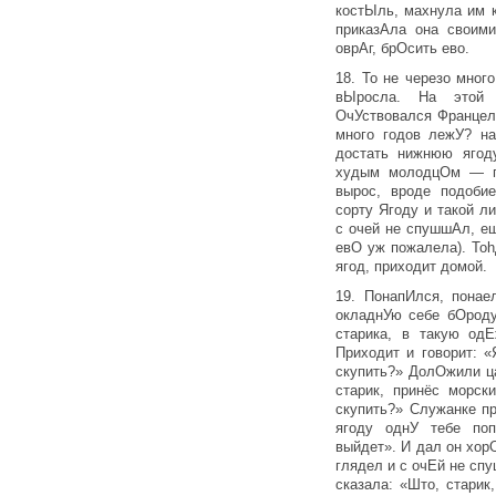
костЫль, махнула им к
приказАла она своими
оврАг, брОсить ево.
18. То не черезо мног
вЫ­росла. На этой
ОчУствовался Францел
много годов лежУ? н
достать нижнюю ягод
худым молодцОм — по
вырос, вроде подоби
сорту Ягоду и такой л
с очей не спушшАл, е
евО уж пожалела). То
ягод, приходит домой.
19. ПонапИлся, понае
окладнУю себе бОроду
старика, в такую одЕ
Приходит и говорит: 
скупить?» ДолОжили ц
старик, принёс морски
скупить?» Служанке п
ягоду однУ тебе поп
выйдет». И дал он хо
глядел и с очЕй не сп
сказала: «Што, стари