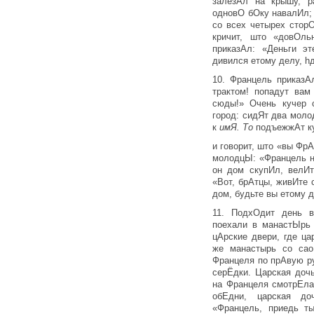
залезАл на крышу, р
одновО бОку навалИл;
со всех четырех стор
кричит, што «довОль
приказАл: «Деньги эт
дивился етому делу, hд
10. Францель приказА
трактом! попадут вам
сюды!» Очень кучер 
город: сидЯт два моло
к
имЯ. То
подъежжАт к
и говорит, што «вы Фр
мо­лодцЫ: «Францель н
он дом скупИл, велИт
«Вот, брАтцы, живИте 
дом, будьте вы етому 
11. ПодхОдит день в
поехали в манастЫрь
цАрские двери, где ца
же манастырь со сао
Францеля по прАвую ру
серЁдки. Царская доч
на Францеля смотрЕла
обЕдни, царская до
«Францель, приедь т