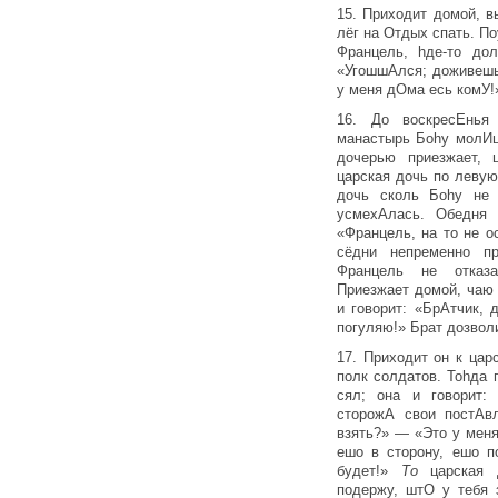
15. Приходит домой, в
лёг на Отдых спать. П
Францель, hде-то до
«УгошшАлся; доживешь
у меня дОма есь комУ!
16. До воскресЕнья 
манастырь Боhу молИц
дочерью приезжает, 
царская дочь по левую
дочь сколь Боhу не 
усмехАлась. Обедня 
«Францель, на то не 
сёдни непременно п
Францель не отказ
Приезжает домой, чаю
и говорит: «БрАтчик,
погуляю!» Брат дозволи
17. Приходит он к ца
полк солдатов. Тоhда 
сял; она и го­ворит:
сторожА свои постАв
взять?» — «Это у мен
ешо в сторону, ешо п
будет!»
То
царская 
подержу, штО у тебя