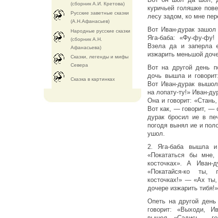
(сборник А.И. Кретова)
куричьей голяшке пове
Русские заветные сказки
лесу задом, ко мне пе
(А.Н.Афанасьев)
Вот Иван-дурак зашол
Народные русские сказки
Яга-баба: «Фу-фу-фу
(сборник А.Н.
Взела да и заперла
Афанасьева)
изжарить меньшой доче
Сказки, легенды и мифы
Севера
Вот на другой день п
дочь вышла и говорит:
Cказка в картинках
Вот Иван-дурак вышол,
на лопату-ту!» Иван-ду
Она и говорит: «Стань,
Вот как, — говорит, — 
дурак бросил ие в пе
погодя вынял ие и по
ушол.
2. Яга-баба вышла 
«Покататься бы мне,
косточках». А Иван-
«Покатайся-ко ты, 
косточках!» — «Ах ты
дочере изжарить тибя!»
Опеть на другой день
говорит: «Выходи, Ив
вышол. «Садись,— гов