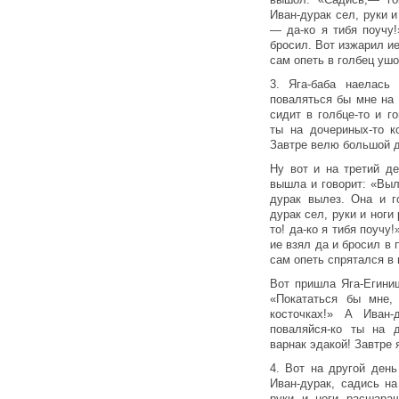
Иван-дурак сел, руки и
— да-ко я тибя поучу!
бросил. Вот изжарил ие
сам опеть в голбец ушо
3. Яга-баба наелась
поваляться бы мне на 
сидит в голбце-то и го
ты на дочериных-то к
Завтре велю большой д
Ну вот и на третий д
вышла и говорит: «Выле
дурак вылез. Она и г
дурак сел, руки и ног
то! да-ко я тибя поучу
ие взял да и бросил в 
сам опеть спрятался в 
Вот пришла Яга-Егиниш
«Покататься бы мне,
косточках!» А Иван-
поваляйся-ко ты на 
варнак эдакой! Завтре 
4. Вот на другой день
Иван-дурак, садись н
руки и ноги расшара