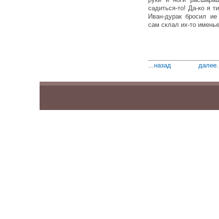
садиться-то! Да-ко я т
Иван-дурак бросил ие
сам склал их-то имень
...
назад
далее
.