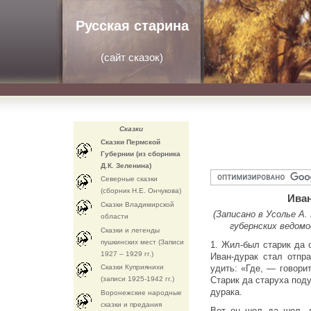
Русская старина
(
сайт сказок
)
Сказки
Сказки Пермской
Губернии (из сборника
Д.К. Зеленина)
Северные сказки
(сборник Н.Е. Ончукова)
Иван
Сказки Владимирской
(Записано в Усолье А
области
губернских ведомос
Сказки и легенды
пушкинских мест (Записи
1. Жил-был старик да 
1927 – 1929 гг.)
Иван-дурак стал отпр
Сказки Куприянихи
удить: «Где, — говорит
(записи 1925-1942 гг.)
Старик да старуха под
дурака.
Воронежские народные
сказки и предания
Вот он шол да шол, д